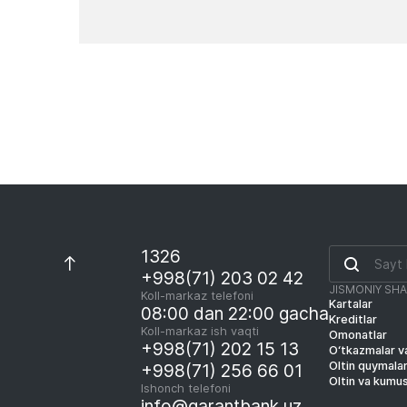
Yangiliklar
1326
+998(71) 203 02 42
JISMONIY SH
Koll-markaz telefoni
Kartalar
08:00 dan 22:00 gacha
Kreditlar
Koll-markaz ish vaqti
Omonatlar
+998(71) 202 15 13
O‘tkazmalar va
Oltin quymala
+998(71) 256 66 01
Oltin va kumu
Ishonch telefoni
info@garantbank.uz