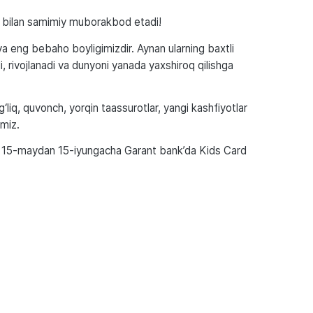
ni bilan samimiy muborakbod etadi!
a eng bebaho boyligimizdir. Aynan ularning baxtli
i, rivojlanadi va dunyoni yanada yaxshiroq qilishga
iq, quvonch, yorqin taassurotlar, yangi kashfiyotlar
ymiz.
da 15-maydan 15-iyungacha Garant bank’da Kids Card