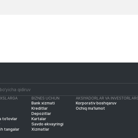
Yangiliklar
Yangiliklar
AXSLARGA
BIZNES UCHUN
AKSIYADORLAR VA INVESTORLAR
Bank xizmati
Korporativ boshqaruv
Kreditlar
Ochiq ma’lumot
Depozitlar
 to‘lovlar
Kartalar
r
Savdo ekvayringi
sh tangalar
Xizmatlar