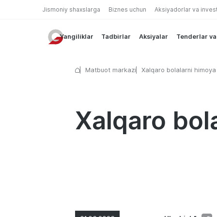
Jismoniy shaxslarga
Biznes uchun
Aksiyadorlar va inves
Yangiliklar
Tadbirlar
Aksiyalar
Tenderlar va
Matbuot markazi
Xalqaro bolalarni himoya 
bilan!
Xalqaro bola