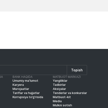
Yangiliklar
Yangilik
Topish
GA
BANK HAQIDA
MATBUOT MARKAZI
Umumiy ma’lumot
Yangiliklar
Karyera
Tadbirlar
Murojaatlar
Aksiyalar
Tariflar va hujjatlar
Tenderlar va konkurslar
Korrupsiya to’g’risida
Matbuot-kit
Media
Mulkni sotish