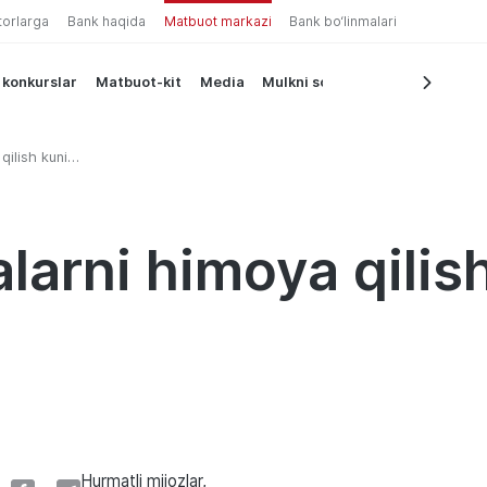
torlarga
Bank haqida
Matbuot markazi
Bank bo‘linmalari
 konkurslar
Matbuot-kit
Media
Mulkni sotish
qilish kuni
larni himoya qilish
Hurmatli mijozlar,