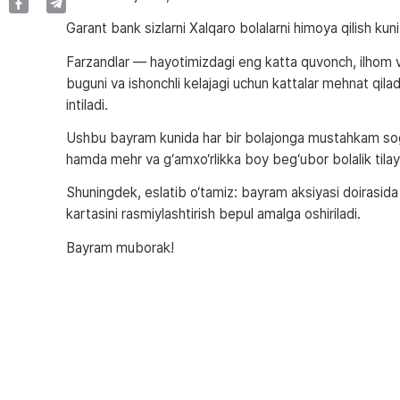
Garant bank sizlarni Xalqaro bolalarni himoya qilish ku
Farzandlar — hayotimizdagi eng katta quvonch, ilhom v
buguni va ishonchli kelajagi uchun kattalar mehnat qilad
intiladi.
Ushbu bayram kunida har bir bolajonga mustahkam sog‘l
hamda mehr va g‘amxo‘rlikka boy beg‘ubor bolalik tila
Shuningdek, eslatib o‘tamiz: bayram aksiyasi doirasi
kartasini rasmiylashtirish bepul amalga oshiriladi.
Bayram muborak!