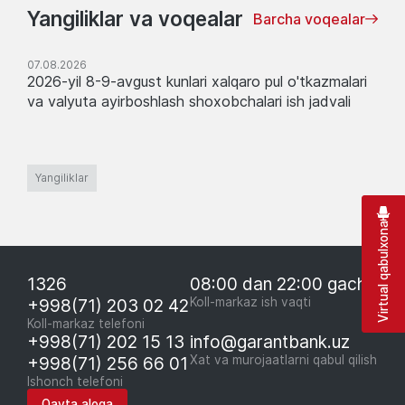
Yangiliklar va voqealar
Barcha voqealar
07.08.2026
2026-yil 8-9-avgust kunlari xalqaro pul o'tkazmalari
va valyuta ayirboshlash shoxobchalari ish jadvali
Yangiliklar
Virtual qabulxona
1326
08:00 dan 22:00 gacha
+998(71) 203 02 42
Koll-markaz ish vaqti
Koll-markaz telefoni
+998(71) 202 15 13
info@garantbank.uz
+998(71) 256 66 01
Xat va murojaatlarni qabul qilish
Ishonch telefoni
Qayta aloqa