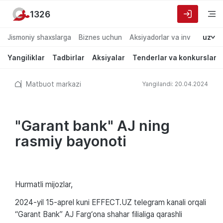
1326
Jismoniy shaxslarga
Biznes uchun
Aksiyadorlar va investorlarg
uz
Yangiliklar
Tadbirlar
Aksiyalar
Tenderlar va konkurslar
Matbuot markazi
Yangilandi: 20.04.2024
"Garant bank" AJ ning
rasmiy bayonoti
Hurmatli mijozlar,
2024-yil 15-aprel kuni EFFECT.UZ telegram kanali orqali
“Garant Bank” AJ Farg‘ona shahar filialiga qarashli