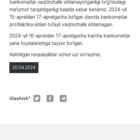
bankomatlar vaqtinchalik ishlamayotganligi to’g’risidagi
ma’lumot tarqatilganligi haqida xabar beramiz. 2024-yil
15-apreldan 17-aprelgacha bo‘lgan davrda bankomatlar
profilaktika ishlari tufayli vaqtinchalik ishlamagan.
2024-yil 16-apreldan 17-aprelgacha barcha bankomatlar
yana foydalanishga tayyor bo’lgan.
Keltirilgan noqulayliklar uchun uzr so'raymiz.
20.04.2024
Ulashish"