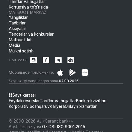
Tariflar va hujjatlar
Korrupsiya to’g’risida
MATBUOT MARKAZI
Yangiliklar
Tadbirlar
Aksiyalar
Tenderlar va konkurslar
Matbuot-kit
Media
Mulkni sotish
Соц. сети:
Мобильное приложение:
Sayt oxirgi yangilangan sana
07.08.2026
Sayt kartasi
Foydali resurslar
Tariflar va hujjatlar
Bank rekvizitlari
Korporativ boshqaruv
Karyera
Onlayn xizmatlar
© 2000-2026 АJ «Garant bank»»
Bosh litsenziyasi
Oz DSt ISO 9001:2015