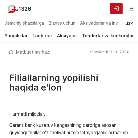
1326
Jismoniy shaxslarga
Biznes uchun
Aksiyadorlar va investorlarg
uz
Yangiliklar
Tadbirlar
Aksiyalar
Tenderlar va konkurslar
Matbuot markazi
Yangilandi: 31.01.2024
Filiallarning yopilishi
haqida e'lon
Hurmatli mijozlar,
Garant bank kuzatuv kengashining qaroriga asosan
quyidagi filiallar oʻz faoliyatini toʻxtatayotganligini maʼlum