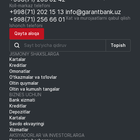
Koll-markaz telefoni
+998(71) 202 15 13
info@garantbank.uz
+998(71) 256 66 01
Xat va murojaatlarni qabul qilish
Ishonch telefoni
Qayta aloqa
Topish
JISMONIY SHAXSLARGA
Kartalar
Kreditlar
Omonatlar
O‘tkazmalar va to‘lovlar
Oltin quymalar
Oltin va kumush tangalar
BIZNES UCHUN
Bank xizmati
Kreditlar
Depozitlar
Kartalar
Savdo ekvayringi
Xizmatlar
AKSIYADORLAR VA INVESTORLARGA