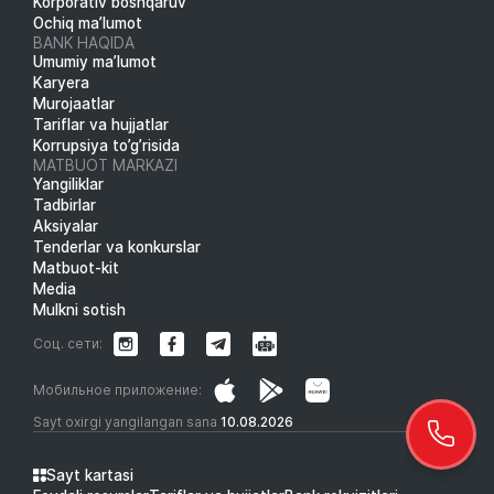
Korporativ boshqaruv
Ochiq ma’lumot
BANK HAQIDA
Umumiy ma’lumot
Karyera
Murojaatlar
Tariflar va hujjatlar
Korrupsiya to’g’risida
MATBUOT MARKAZI
Yangiliklar
Tadbirlar
Aksiyalar
Tenderlar va konkurslar
Matbuot-kit
Media
Mulkni sotish
Соц. сети:
Мобильное приложение:
Sayt oxirgi yangilangan sana
10.08.2026
Sayt kartasi