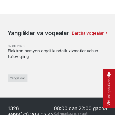
Yangiliklar va voqealar
Barcha voqealar
07.08.2026
Elektron hamyon orqali kundalik xizmatlar uchun
to‘lov qiling
Yangiliklar
Virtual qabulxona
1326
08:00 dan 22:00 gacha
+998(71) 203 02 42
Koll-markaz ish vaqti