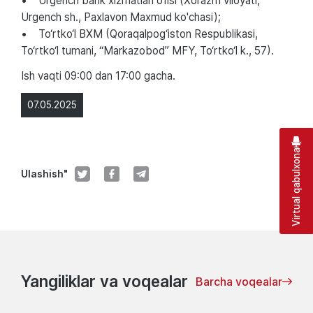
• Urgench bank xizmatlari ofisi (Xorazm viloyati,
Urgench sh., Paxlavon Maxmud ko'chasi);
• To‘rtko‘l BXM (Qoraqalpog‘iston Respublikasi,
To‘rtko‘l tumani, “Markazobod” MFY, To‘rtko‘l k., 57).
Ish vaqti 09:00 dan 17:00 gacha.
07.05.2025
Virtual qabulxona
Ulashish"
Yangiliklar va voqealar
Barcha voqealar