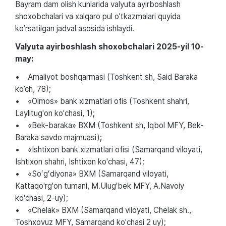
Bayram dam olish kunlarida valyuta ayirboshlash
shoxobchalari va xalqaro pul o’tkazmalari quyida
ko’rsatilgan jadval asosida ishlaydi.
Valyuta ayirboshlash shoxobchalari 2025-yil 10-
may:
• Amaliyot boshqarmasi (Toshkent sh, Said Baraka
ko’ch, 78);
• «Olmos» bank xizmatlari ofis (Toshkent shahri,
Laylitug'on ko'chasi, 1);
• «Bek-baraka» BXM (Toshkent sh, Iqbol MFY, Bek-
Baraka savdo majmuasi);
• «Ishtixon bank xizmatlari ofisi (Samarqand viloyati,
Ishtixon shahri, Ishtixon ko'chasi, 47);
• «Soʻgʻdiyona» BXM (Samarqand viloyati,
Kattaqo'rg'on tumani, M.Ulug'bek MFY, A.Navoiy
ko'chasi, 2-uy);
• «Chelak» BXM (Samarqand viloyati, Chelak sh.,
Toshxovuz MFY, Samarqand ko'chasi 2 uy);