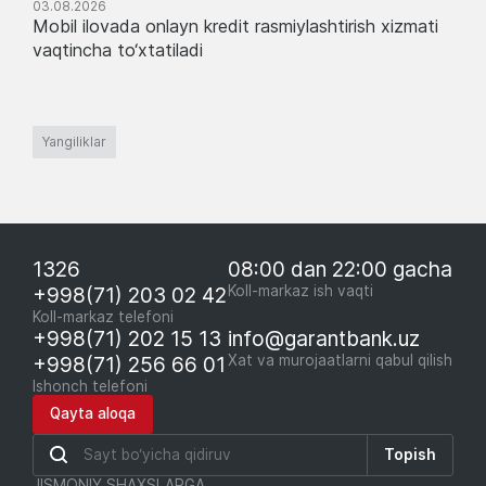
03.08.2026
Mobil ilovada onlayn kredit rasmiylashtirish xizmati
vaqtincha to‘xtatiladi
Yangiliklar
1326
08:00 dan 22:00 gacha
+998(71) 203 02 42
Koll-markaz ish vaqti
Koll-markaz telefoni
+998(71) 202 15 13
info@garantbank.uz
+998(71) 256 66 01
Xat va murojaatlarni qabul qilish
Ishonch telefoni
Qayta aloqa
Topish
JISMONIY SHAXSLARGA