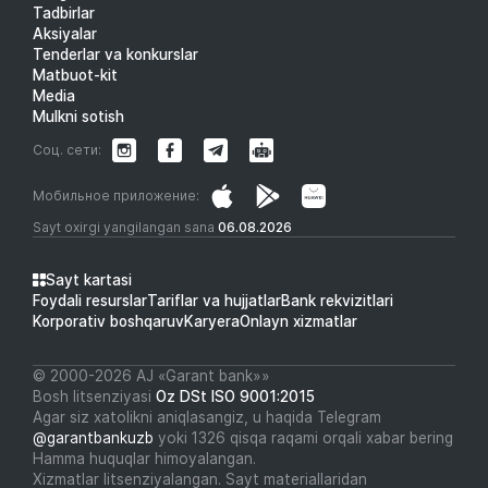
Tadbirlar
Aksiyalar
Tenderlar va konkurslar
Matbuot-kit
Media
Mulkni sotish
Соц. сети:
Мобильное приложение:
Sayt oxirgi yangilangan sana
06.08.2026
Sayt kartasi
Foydali resurslar
Tariflar va hujjatlar
Bank rekvizitlari
Korporativ boshqaruv
Karyera
Onlayn xizmatlar
© 2000-2026 АJ «Garant bank»»
Bosh litsenziyasi
Oz DSt ISO 9001:2015
Agar siz xatolikni aniqlasangiz, u haqida Telegram
@garantbankuzb
yoki 1326 qisqa raqami orqali xabar bering
Hamma huquqlar himoyalangan.
Xizmatlar litsenziyalangan. Sayt materiallaridan