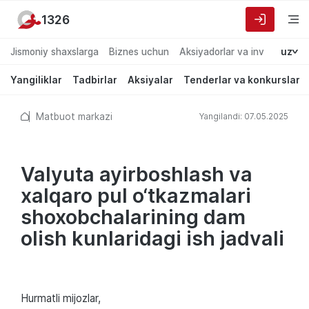
1326
Jismoniy shaxslarga
Biznes uchun
Aksiyadorlar va investorlarg
uz
Yangiliklar
Tadbirlar
Aksiyalar
Tenderlar va konkurslar
Matbuot markazi
Yangilandi: 07.05.2025
Valyuta ayirboshlash va
xalqaro pul o‘tkazmalari
shoxobchalarining dam
olish kunlaridagi ish jadvali
Hurmatli mijozlar,