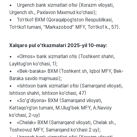
• Urgench bank xizmatlari ofisi (Xorazm viloyati,
Urgench sh., Paxlavon Maxmud ko'chasi);
• To‘rtko‘l BXM (Qoraqalpog‘iston Respublikasi,
To‘rtko‘l tumani, “Markazobod” MFY, To‘rtko‘l k., 57).
Xalqaro pul o’tkazmalari 2025-yil 10-may:
• «Olmos» bank xizmatlari ofis (Toshkent shahri,
Laylitug'on ko'chasi, 1);
• «Bek-baraka» BXM (Toshkent sh, Iqbol MFY, Bek-
Baraka savdo majmuasi);
• «Ishtixon bank xizmatlari ofisi (Samarqand viloyati,
Ishtixon shahri, Ishtixon ko'chasi, 47)
• «Soʻgʻdiyona» BXM (Samarqand viloyati,
Kattaqo'rg'on tumani, M.Ulug'bek MFY, A.Navoiy
ko'chasi, 2-uy)
• «Chelak» BXM (Samarqand viloyati, Chelak sh.,
Toshxovuz MFY, Samarqand ko'chasi 2 uy);