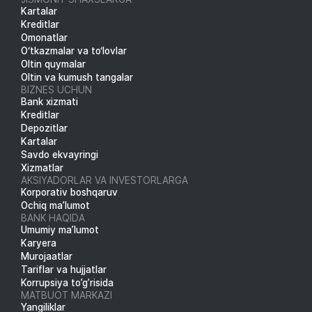
Kartalar
Kreditlar
Omonatlar
O‘tkazmalar va to‘lovlar
Oltin quymalar
Oltin va kumush tangalar
BIZNES UCHUN
Bank xizmati
Kreditlar
Depozitlar
Kartalar
Savdo ekvayringi
Xizmatlar
AKSIYADORLAR VA INVESTORLARGA
Korporativ boshqaruv
Ochiq ma’lumot
BANK HAQIDA
Umumiy ma’lumot
Karyera
Murojaatlar
Tariflar va hujjatlar
Korrupsiya to’g’risida
MATBUOT MARKAZI
Yangiliklar