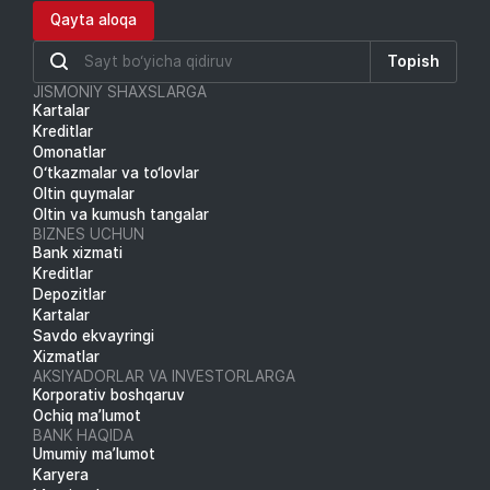
Qayta aloqa
Topish
JISMONIY SHAXSLARGA
Kartalar
Kreditlar
Omonatlar
O‘tkazmalar va to‘lovlar
Oltin quymalar
Oltin va kumush tangalar
BIZNES UCHUN
Bank xizmati
Kreditlar
Depozitlar
Kartalar
Savdo ekvayringi
Xizmatlar
AKSIYADORLAR VA INVESTORLARGA
Korporativ boshqaruv
Ochiq ma’lumot
BANK HAQIDA
Umumiy ma’lumot
Karyera