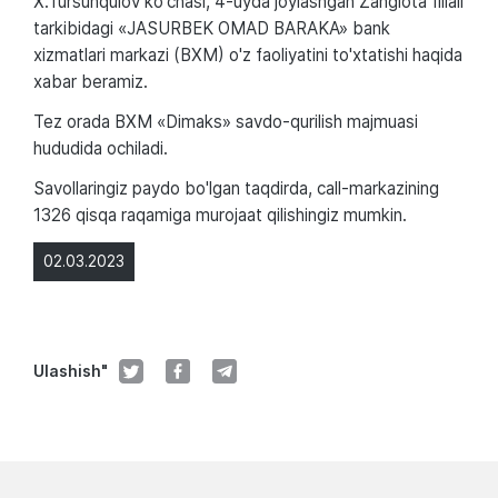
X.Tursunqulov ko'chasi, 4-uyda joylashgan Zangiota filiali
tarkibidagi «JASURBEK OMAD BARAKA» bank
xizmatlari markazi (BXM) o'z faoliyatini to'xtatishi haqida
xabar beramiz.
Tez orada BXM «Dimaks» savdo-qurilish majmuasi
hududida ochiladi.
Savollaringiz paydo bo'lgan taqdirda, call-markazining
1326 qisqa raqamiga murojaat qilishingiz mumkin.
02.03.2023
Ulashish"