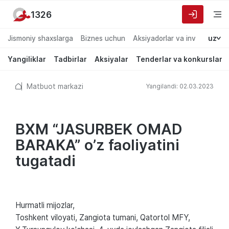
1326
Jismoniy shaxslarga
Biznes uchun
Aksiyadorlar va investorlarg
uz
Yangiliklar
Tadbirlar
Aksiyalar
Tenderlar va konkurslar
Matbuot markazi
Yangilandi: 02.03.2023
BXM “JASURBEK OMAD
BARAKA” o’z faoliyatini
tugatadi
Hurmatli mijozlar,
Toshkent viloyati, Zangiota tumani, Qatortol MFY,