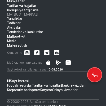
Murojaatlar
Tariflar va hujjatlar
Korrupsiya to’g’risida
MATBUOT MARKAZI
Yangiliklar
Tadbirlar
Aksiyalar
Tenderlar va konkurslar
Matbuot-kit
Media
Mulkni sotish
Соц. сети:
Мобильное приложение:
Sayt oxirgi yangilangan sana
10.08.2026
Sayt kartasi
Foydali resurslar
Tariflar va hujjatlar
Bank rekvizitlari
Korporativ boshqaruv
Karyera
Onlayn xizmatlar
© 2000-2026 АJ «Garant bank»»