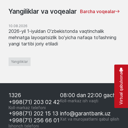
Yangiliklar va voqealar
Barcha voqealar
10.08.2026
2026-yil 1-iyuldan O'zbekistonda vaqtinchalik
mehnatga layoqatsizlik bo'yicha nafaqa to'lashning
yangi tartibi joriy etiladi
Yangiliklar
Virtual qabulxona
1326
08:00 dan 22:00 gacha
+998(71) 203 02 42
Koll-markaz ish vaqti
Koll-markaz telefoni
+998(71) 202 15 13
info@garantbank.uz
+998(71) 256 66 01
Xat va murojaatlarni qabul qilish
Ishonch telefoni