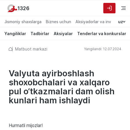
1326
Jismoniy shaxslarga
Biznes uchun
Aksiyadorlar va investorlarg
uz
Yangiliklar
Tadbirlar
Aksiyalar
Tenderlar va konkurslar
Matbuot markazi
Yangilandi: 12.07.2024
Valyuta ayirboshlash
shoxobchalari va xalqaro
pul o‘tkazmalari dam olish
kunlari ham ishlaydi
Hurmatli mijozlar!