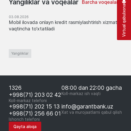
Yangiliklar va voqealar
Barcha voqealar
Virtual qabulxona
03.08.2026
Mobil ilovada onlayn kredit rasmiylashtirish xizmati
vaqtincha to‘xtatiladi
Yangiliklar
1326
08:00 dan 22:00 gacha
+998(71) 203 02 42
Koll-markaz ish vaqti
Koll-markaz telefoni
+998(71) 202 15 13
info@garantbank.uz
+998(71) 256 66 01
Xat va murojaatlarni qabul qilish
Ishonch telefoni
Qayta aloqa