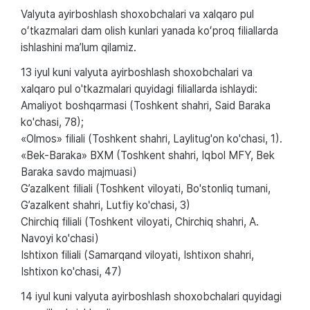
Valyuta ayirboshlash shoxobchalari va xalqaro pul
oʻtkazmalari dam olish kunlari yanada koʻproq filiallarda
ishlashini maʼlum qilamiz.
13 iyul kuni valyuta ayirboshlash shoxobchalari va
xalqaro pul o'tkazmalari quyidagi filiallarda ishlaydi:
Amaliyot boshqarmasi (Toshkent shahri, Said Baraka
ko'chasi, 78);
«Olmos» filiali (Toshkent shahri, Laylitug'on ko'chasi, 1).
«Bek-Baraka» BXM (Toshkent shahri, Iqbol MFY, Bek
Baraka savdo majmuasi)
G’azalkent filiali (Toshkent viloyati, Bo'stonliq tumani,
G’azalkent shahri, Lutfiy ko'chasi, 3)
Chirchiq filiali (Toshkent viloyati, Chirchiq shahri, A.
Navoyi ko'chasi)
Ishtixon filiali (Samarqand viloyati, Ishtixon shahri,
Ishtixon ko'chasi, 47)
14 iyul kuni valyuta ayirboshlash shoxobchalari quyidagi