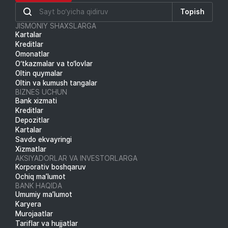
Topish
JISMONIY SHAXSLARGA
Kartalar
Kreditlar
Omonatlar
O‘tkazmalar va to‘lovlar
Oltin quymalar
Oltin va kumush tangalar
BIZNES UCHUN
Bank xizmati
Kreditlar
Depozitlar
Kartalar
Savdo ekvayringi
Xizmatlar
AKSIYADORLAR VA INVESTORLARGA
Korporativ boshqaruv
Ochiq ma’lumot
BANK HAQIDA
Umumiy ma’lumot
Karyera
Murojaatlar
Tariflar va hujjatlar