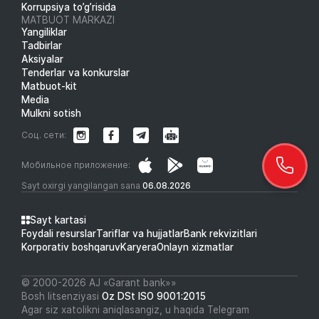
Korrupsiya to’g’risida
MATBUOT MARKAZI
Yangiliklar
Tadbirlar
Aksiyalar
Tenderlar va konkurslar
Matbuot-kit
Media
Mulkni sotish
Соц. сети:
Мобильное приложение:
Sayt oxirgi yangilangan sana
06.08.2026
Sayt kartasi
Foydali resurslar
Tariflar va hujjatlar
Bank rekvizitlari
Korporativ boshqaruv
Karyera
Onlayn xizmatlar
© 2000-2026 АJ «Garant bank»»
Bosh litsenziyasi
Oz DSt ISO 9001:2015
Agar siz xatolikni aniqlasangiz, u haqida Telegram