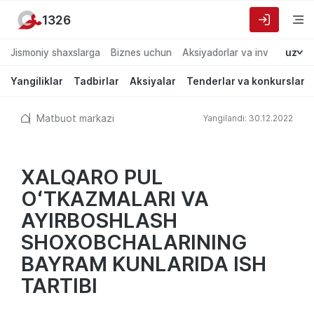
1326
Jismoniy shaxslarga
Biznes uchun
Aksiyadorlar va investorlarg
uz
Yangiliklar
Tadbirlar
Aksiyalar
Tenderlar va konkurslar
Matbuot markazi
Yangilandi: 30.12.2022
XALQARO PUL
OʻTKAZMALARI VA
AYIRBOSHLASH
SHOXOBCHALARINING
BAYRAM KUNLARIDA ISH
TARTIBI