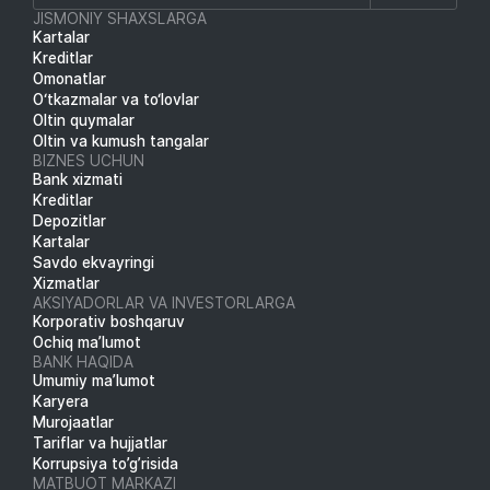
JISMONIY SHAXSLARGA
Kartalar
Kreditlar
Omonatlar
O‘tkazmalar va to‘lovlar
Oltin quymalar
Oltin va kumush tangalar
BIZNES UCHUN
Bank xizmati
Kreditlar
Depozitlar
Kartalar
Savdo ekvayringi
Xizmatlar
AKSIYADORLAR VA INVESTORLARGA
Korporativ boshqaruv
Ochiq ma’lumot
BANK HAQIDA
Umumiy ma’lumot
Karyera
Murojaatlar
Tariflar va hujjatlar
Korrupsiya to’g’risida
MATBUOT MARKAZI