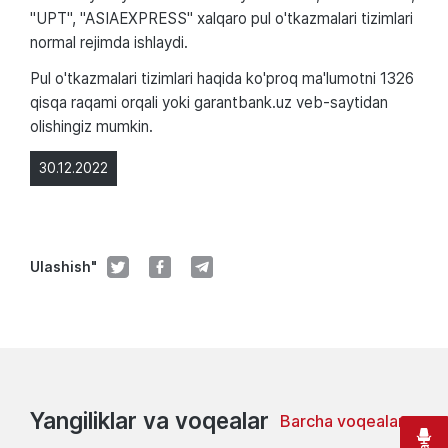
"UPT", "ASIAEXPRESS" xalqaro pul o'tkazmalari tizimlari
normal rejimda ishlaydi.
Pul o'tkazmalari tizimlari haqida ko'proq ma'lumotni 1326
qisqa raqami orqali yoki garantbank.uz veb-saytidan
olishingiz mumkin.
30.12.2022
Ulashish"
Yangiliklar va voqealar
Barcha voqealar