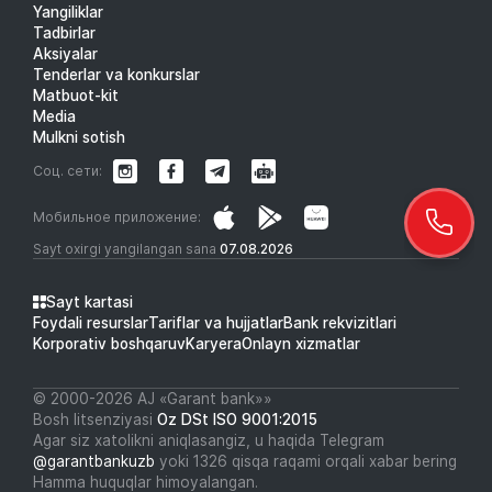
Yangiliklar
Tadbirlar
Aksiyalar
Tenderlar va konkurslar
Matbuot-kit
Media
Mulkni sotish
Соц. сети:
Мобильное приложение:
Sayt oxirgi yangilangan sana
07.08.2026
Sayt kartasi
Foydali resurslar
Tariflar va hujjatlar
Bank rekvizitlari
Korporativ boshqaruv
Karyera
Onlayn xizmatlar
© 2000-2026 АJ «Garant bank»»
Bosh litsenziyasi
Oz DSt ISO 9001:2015
Agar siz xatolikni aniqlasangiz, u haqida Telegram
@garantbankuzb
yoki 1326 qisqa raqami orqali xabar bering
Hamma huquqlar himoyalangan.