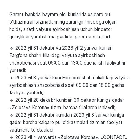
Garant bankda bayram oldi kunlarida xalqaro pul
o'tkazmalari xizmatlarining zarurligini hisobga olgan
holda, sifatli valyuta ayirboshlash uchun bir qator
qulayliklar yaratish maqsadida qaror qabul qilindi:
🔹 2022 yil 31 dekabr va 2023 yil 2 yanvar kunlari
Farg'ona shahri filialidagi valyuta ayirboshlash
shaxobchasi soat 09:00 dan 13:00 gacha ish faoliyatini
yuritadi;
🔹 2023 yil 3 yanvar kuni Farg'ona shahri filialidagi valyuta
ayirboshlash shaxobchasi soat 09:00 dan 18:00 gacha
faoliyat yuritadi;
🔹 2022 yil 28 dekabr kunidan 30 dekabr kuniga qadar
«Zolotaya Korona» tizimi barcha filiallarda ishlaydi;
🔹 2022 yil 31 dekabr kunidan 2023 yil 3 yanvar kuniga
qadar barcha xalqaro pul o'tkazmalari tizimlari faoliyati
vaqtincha to'xtatiladi;
🔹 2023 yil 4 yanvarda «Zolotaya Korona», «CONTACT»,