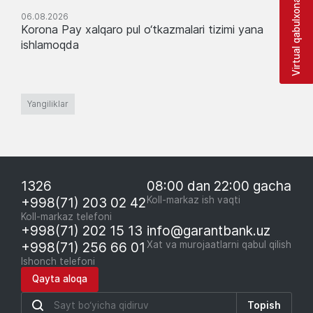
Virtual qabulxona
06.08.2026
Korona Pay xalqaro pul o‘tkazmalari tizimi yana
ishlamoqda
Yangiliklar
1326
08:00 dan 22:00 gacha
+998(71) 203 02 42
Koll-markaz ish vaqti
Koll-markaz telefoni
+998(71) 202 15 13
info@garantbank.uz
+998(71) 256 66 01
Xat va murojaatlarni qabul qilish
Ishonch telefoni
Qayta aloqa
Topish