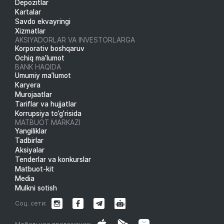
Depozitlar
Kartalar
Savdo ekvayringi
Xizmatlar
AKSIYADORLAR VA INVESTORLARGA
Korporativ boshqaruv
Ochiq ma’lumot
BANK HAQIDA
Umumiy ma’lumot
Karyera
Murojaatlar
Tariflar va hujjatlar
Korrupsiya to’g’risida
MATBUOT MARKAZI
Yangiliklar
Tadbirlar
Aksiyalar
Tenderlar va konkurslar
Matbuot-kit
Media
Mulkni sotish
Соц. сети: