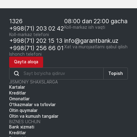
1326
08:00 dan 22:00 gacha
+998(71) 203 02 42
Koll-markaz ish vaqti
Koll-markaz telefoni
+998(71) 202 15 13
info@garantbank.uz
+998(71) 256 66 01
Xat va murojaatlarni qabul qilish
Ishonch telefoni
Qayta aloqa
Topish
JISMONIY SHAXSLARGA
Kartalar
Kreditlar
Omonatlar
O‘tkazmalar va to‘lovlar
Oltin quymalar
Oltin va kumush tangalar
BIZNES UCHUN
Bank xizmati
Kreditlar