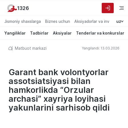
1326
Jismoniy shaxslarga
Biznes uchun
Aksiyadorlar va investorlarg
uz
Yangiliklar
Tadbirlar
Aksiyalar
Tenderlar va konkurslar
Matbuot markazi
Yangilandi: 13.03.2026
Garant bank volontyorlar
assotsiatsiyasi bilan
hamkorlikda “Orzular
archasi” xayriya loyihasi
yakunlarini sarhisob qildi