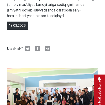
ijtimoiy mas’uliyat tamoyillariga sodiqligini hamda
jamiyatni qo‘llab-quvvatlashga qaratilgan sa’y-
harakatlarini yana bir bor tasdiqlaydi.
13.03.2026
Ulashish"
Virtual qabulxona