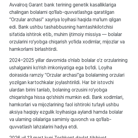
Avvalroq Garant bank terining genetik kasalliklariga
chalingan bolalarni qo‘llab-quvvatlashga qaratilgan
“Orzular archasi” xayriya loyihasi haqida ma’lum qilgan
edi. Bank ushbu tashabbusning hamtashkilotchisi
sifatida ishtirok etib, muhim ijtimoiy missiya — bolalar
orzularini ro‘yobga chiqarish yo‘lida xodimlar, mijozlar va
hamkorlarni birlashtirdi.
2024–2025 yillar davomida o‘nlab bolalar o‘z orzularining
ushalganini ko‘rish imkoniyatiga ega bo‘ldi. Loyiha
doirasida ramziy “Orzular archasi”ga bolalarning orzulari
yozilgan kartochkalar joylashtirildi. Har bir istovchi
ulardan birini tanlab, bolaning orzusini ro‘yobga
chiqarishga hissa qo‘shishi mumkin edi. Bank xodimlari,
hamkorlari va mijozlarining faol ishtiroki tufayli ushbu
aksiya haqiqiy ezgulik loyihasiga aylandi hamda bolalar
va ularning oilalariga samimiy quvonch va qo‘llab-
quvvatlash lahzalarini hadya etdi.
2026 yil 13 mart kuni Toshkent davlat tibbiyot