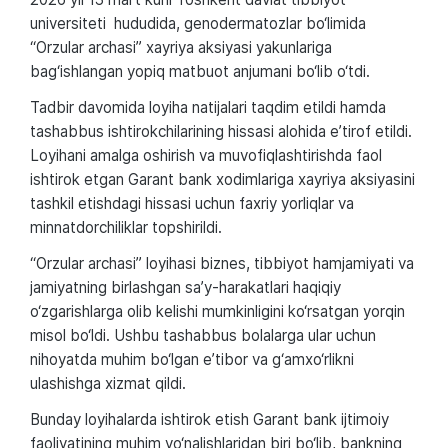
universiteti hududida, genodermatozlar bo‘limida
“Orzular archasi” xayriya aksiyasi yakunlariga
bag‘ishlangan yopiq matbuot anjumani bo‘lib o‘tdi.
Tadbir davomida loyiha natijalari taqdim etildi hamda
tashabbus ishtirokchilarining hissasi alohida e’tirof etildi.
Loyihani amalga oshirish va muvofiqlashtirishda faol
ishtirok etgan Garant bank xodimlariga xayriya aksiyasini
tashkil etishdagi hissasi uchun faxriy yorliqlar va
minnatdorchiliklar topshirildi.
“Orzular archasi” loyihasi biznes, tibbiyot hamjamiyati va
jamiyatning birlashgan sa’y-harakatlari haqiqiy
o‘zgarishlarga olib kelishi mumkinligini ko‘rsatgan yorqin
misol bo‘ldi. Ushbu tashabbus bolalarga ular uchun
nihoyatda muhim bo‘lgan e’tibor va g‘amxo‘rlikni
ulashishga xizmat qildi.
Bunday loyihalarda ishtirok etish Garant bank ijtimoiy
faoliyatining muhim yo‘nalishlaridan biri bo‘lib, bankning