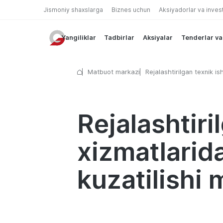
Jismoniy shaxslarga
Biznes uchun
Aksiyadorlar va inves
Yangiliklar
Tadbirlar
Aksiyalar
Tenderlar va
Matbuot markazi
Rejalashtirilgan texnik is
bank xizmatlarida qisqa 
uzilishlar kuzatilishi mum
Rejalashtiri
xizmatlarida
kuzatilishi