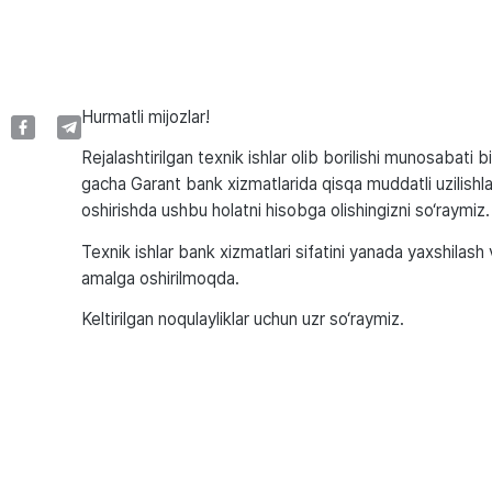
Hurmatli mijozlar!
Rejalashtirilgan texnik ishlar olib borilishi munosabati
gacha Garant bank xizmatlarida qisqa muddatli uzilishl
oshirishda ushbu holatni hisobga olishingizni so‘raymiz.
Texnik ishlar bank xizmatlari sifatini yanada yaxshilas
amalga oshirilmoqda.
Keltirilgan noqulayliklar uchun uzr so‘raymiz.