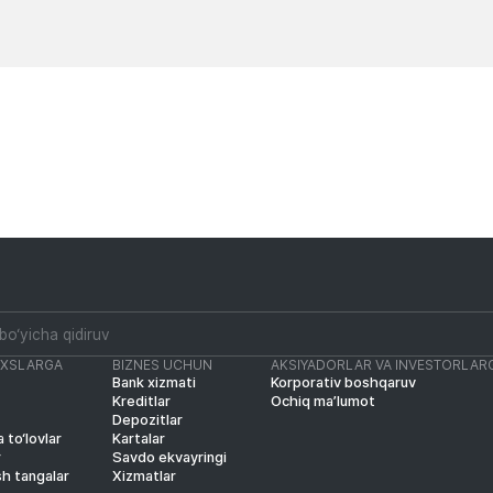
Yangiliklar
Yangiliklar
AXSLARGA
BIZNES UCHUN
AKSIYADORLAR VA INVESTORLAR
Bank xizmati
Korporativ boshqaruv
Kreditlar
Ochiq ma’lumot
Depozitlar
 to‘lovlar
Kartalar
r
Savdo ekvayringi
sh tangalar
Xizmatlar