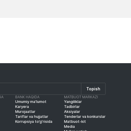
Yangiliklar
Yangilik
Topish
GA
BANK HAQIDA
MATBUOT MARKAZI
Umumiy ma’lumot
Yangiliklar
Karyera
Tadbirlar
Murojaatlar
Aksiyalar
Tariflar va hujjatlar
Tenderlar va konkurslar
Korrupsiya to’g’risida
Matbuot-kit
Media