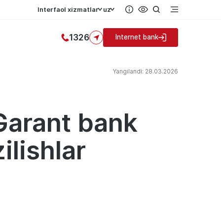
Interfaol xizmatlar
uz
1326
Internet bank
Yangilandi: 28.03.2026
 Garant bank
ilishlar