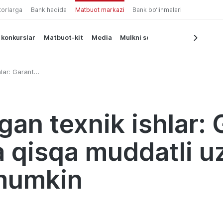
torlarga
Bank haqida
Matbuot markazi
Bank bo‘linmalari
 konkurslar
Matbuot-kit
Media
Mulkni sotish
hlar: Garant
muddatli
kin
lgan texnik ishlar:
 qisqa muddatli uz
 mumkin