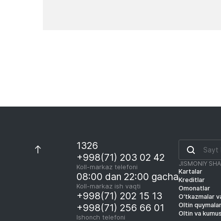
Yangiliklar
1326
+998(71) 203 02 42
JISMONIY SH
Koll-markaz telefoni
Kartalar
08:00 dan 22:00 gacha
Kreditlar
Koll-markaz ish vaqti
Omonatlar
+998(71) 202 15 13
O‘tkazmalar va
Oltin quymala
+998(71) 256 66 01
Oltin va kumu
Ishonch telefoni