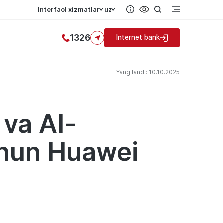
Interfaol xizmatlar
uz
1326
Internet bank
Yangilandi: 10.10.2025
 va AI-
uchun Huawei