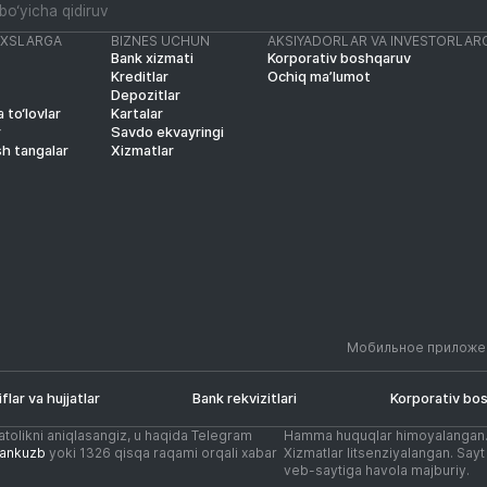
AXSLARGA
BIZNES UCHUN
AKSIYADORLAR VA INVESTORLAR
Bank xizmati
Korporativ boshqaruv
Kreditlar
Ochiq ma’lumot
Depozitlar
 to‘lovlar
Kartalar
r
Savdo ekvayringi
sh tangalar
Xizmatlar
Мобильное приложе
iflar va hujjatlar
Bank rekvizitlari
Korporativ bo
atolikni aniqlasangiz, u haqida Telegram
Hamma huquqlar himoyalangan
ankuzb
yoki 1326 qisqa raqami orqali xabar
Xizmatlar litsenziyalangan. Say
veb-saytiga havola majburiy.