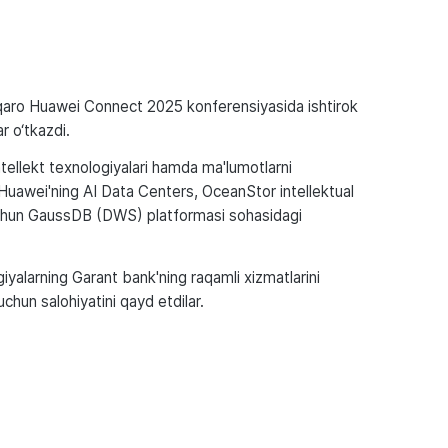
lqaro Huawei Connect 2025 konferensiyasida ishtirok
r o‘tkazdi.
intellekt texnologiyalari hamda ma'lumotlarni
ri Huawei'ning AI Data Centers, OceanStor intellektual
 uchun GaussDB (DWS) platformasi sohasidagi
iyalarning Garant bank'ning raqamli xizmatlarini
 uchun salohiyatini qayd etdilar.