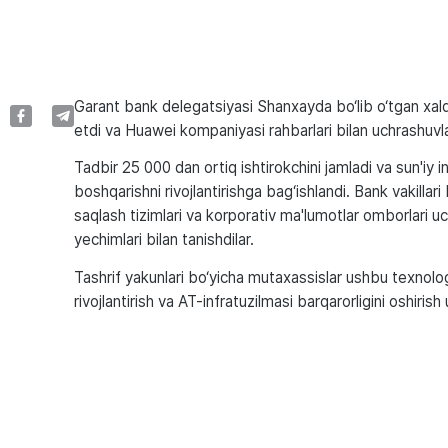
Garant bank delegatsiyasi Shanxayda bo‘lib o‘tgan xa
etdi va Huawei kompaniyasi rahbarlari bilan uchrashuvla
Tadbir 25 000 dan ortiq ishtirokchini jamladi va sun'iy 
boshqarishni rivojlantirishga bag‘ishlandi. Bank vakilla
saqlash tizimlari va korporativ ma'lumotlar omborlari
yechimlari bilan tanishdilar.
Tashrif yakunlari bo‘yicha mutaxassislar ushbu texnolog
rivojlantirish va AT-infratuzilmasi barqarorligini oshirish