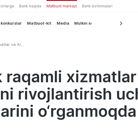
torlarga
Bank haqida
Matbuot markazi
Bank bo‘linmalari
 konkurslar
Matbuot-kit
Media
Mulkni sotish
atlar va AI-
sh uchun
 o‘rganmoqda
 raqamli xizmatlar
ni rivojlantirish 
larini o‘rganmoqda