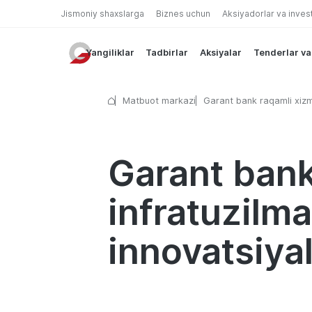
Jismoniy shaxslarga
Biznes uchun
Aksiyadorlar va inves
Yangiliklar
Tadbirlar
Aksiyalar
Tenderlar va
Matbuot markazi
Garant bank raqamli xizm
infratuzilmani rivojlantiri
Huawei innovatsiyalarini
Garant bank
infratuzilma
innovatsiya