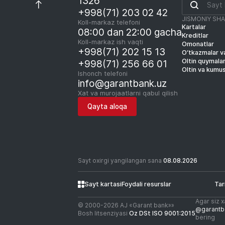
1326
+998(71) 203 02 42
JISMONIY SH
Koll-markaz telefoni
Kartalar
08:00 dan 22:00 gacha
Kreditlar
Koll-markaz ish vaqti
Omonatlar
+998(71) 202 15 13
O‘tkazmalar va
Oltin quymala
+998(71) 256 66 01
Oltin va kumu
Ishonch telefoni
info@garantbank.uz
Xat va murojaatlarni qabul qilish
Qayta aloqa
Sayt oxirgi yangilangan sana
08.08.2026
Sayt kartasi
Foydali resurslar
Tar
Agar siz x
© 2000-2026 АJ «Garant bank»»
@garantb
Bosh litsenziyasi
Oz DSt ISO 9001:2015
bering