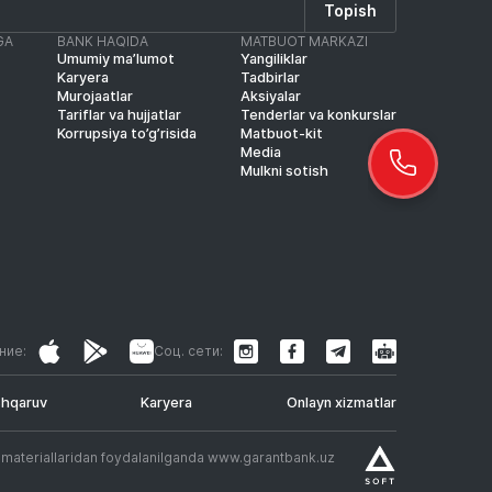
Topish
GA
BANK HAQIDA
MATBUOT MARKAZI
Umumiy ma’lumot
Yangiliklar
Karyera
Tadbirlar
Murojaatlar
Aksiyalar
Tariflar va hujjatlar
Tenderlar va konkurslar
Korrupsiya to’g’risida
Matbuot-kit
Media
Mulkni sotish
ние:
Соц. сети:
shqaruv
Karyera
Onlayn xizmatlar
.
t materiallaridan foydalanilganda www.garantbank.uz