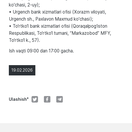
ko'chasi, 2-uy);
• Urgench bank xizmatlari ofisi (Xorazm viloyati,
Urgench sh., Paxlavon Maxmud ko'chasi);
• To‘rtko‘l bank xizmatlari ofisi (Qoraqalpog‘iston
Respublikasi, To‘rtko‘l tumani, “Markazobod” MFY,
To‘rtko‘l k., 57).
Ish vaqti 09:00 dan 17:00 gacha.
19.02.2026
Ulashish"