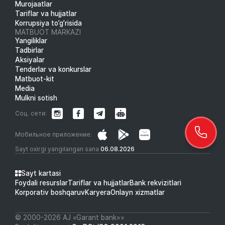
Murojaatlar
Tariflar va hujjatlar
Korrupsiya to’g’risida
MATBUOT MARKAZI
Yangiliklar
Tadbirlar
Aksiyalar
Tenderlar va konkurslar
Matbuot-kit
Media
Mulkni sotish
Соц. сети:
Мобильное приложение:
Sayt oxirgi yangilangan sana
06.08.2026
Sayt kartasi
Foydali resurslar
Tariflar va hujjatlar
Bank rekvizitlari
Korporativ boshqaruv
Karyera
Onlayn xizmatlar
© 2000-2026 АJ «Garant bank»»