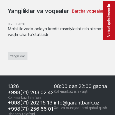
Yangiliklar va voqealar
Virtual qabulxona
Barcha voqealar
03.08.2026
Mobil ilovada onlayn kredit rasmiylashtirish xizmati
vaqtincha to‘xtatiladi
Yangiliklar
1326
08:00 dan 22:00 gacha
+998(71) 203 02 42
Koll-markaz ish vaqti
Koll-markaz telefoni
+998(71) 202 15 13
info@garantbank.uz
+998(71) 256 66 01
Xat va murojaatlarni qabul qilish
Ishonch telefoni