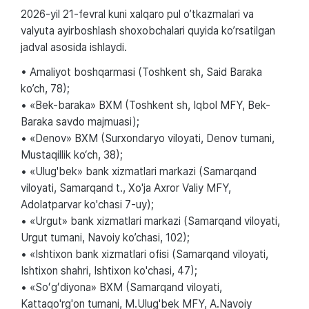
2026-yil 21-fevral kuni xalqaro pul o’tkazmalari va
valyuta ayirboshlash shoxobchalari quyida ko’rsatilgan
jadval asosida ishlaydi.
• Amaliyot boshqarmasi (Toshkent sh, Said Baraka
ko’ch, 78);
• «Bek-baraka» BXM (Toshkent sh, Iqbol MFY, Bek-
Baraka savdo majmuasi);
• «Denov» BXM (Surxondaryo viloyati, Denov tumani,
Mustaqillik ko‘ch, 38);
• «Ulug'bek» bank xizmatlari markazi (Samarqand
viloyati, Samarqand t., Xo'ja Axror Valiy MFY,
Adolatparvar ko'chasi 7-uy);
• «Urgut» bank xizmatlari markazi (Samarqand viloyati,
Urgut tumani, Navoiy ko’chasi, 102);
• «Ishtixon bank xizmatlari ofisi (Samarqand viloyati,
Ishtixon shahri, Ishtixon ko'chasi, 47);
• «Soʻgʻdiyona» BXM (Samarqand viloyati,
Kattaqo'rg'on tumani, M.Ulug'bek MFY, A.Navoiy