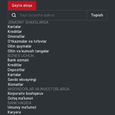
Qayta aloqa
Topish
JISMONIY SHAXSLARGA
Kartalar
Kreditlar
Omonatlar
O‘tkazmalar va to‘lovlar
Oltin quymalar
Oltin va kumush tangalar
BIZNES UCHUN
Bank xizmati
Kreditlar
Depozitlar
Kartalar
Savdo ekvayringi
Xizmatlar
AKSIYADORLAR VA INVESTORLARGA
Korporativ boshqaruv
Ochiq ma’lumot
BANK HAQIDA
Umumiy ma’lumot
Karyera