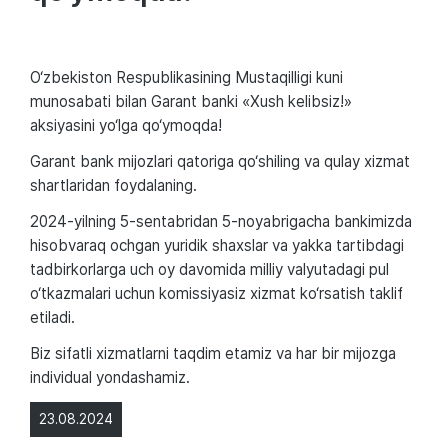
O‘zbekiston Respublikasining Mustaqilligi kuni
munosabati bilan Garant banki «Xush kelibsiz!»
aksiyasini yo‘lga qo‘ymoqda!
Garant bank mijozlari qatoriga qo‘shiling va qulay xizmat
shartlaridan foydalaning.
2024-yilning 5-sentabridan 5-noyabrigacha bankimizda
hisobvaraq ochgan yuridik shaxslar va yakka tartibdagi
tadbirkorlarga uch oy davomida milliy valyutadagi pul
o‘tkazmalari uchun komissiyasiz xizmat ko‘rsatish taklif
etiladi.
Biz sifatli xizmatlarni taqdim etamiz va har bir mijozga
individual yondashamiz.
23.08.2024