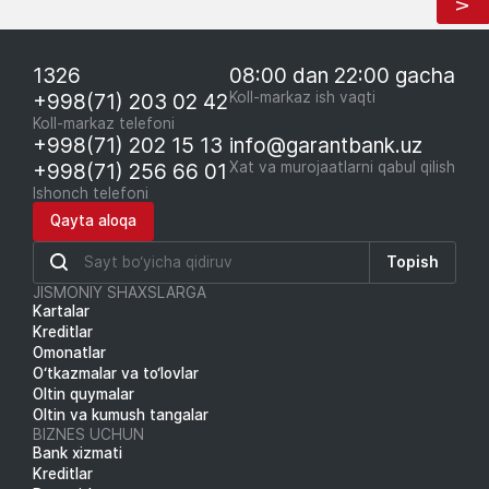
1326
08:00 dan 22:00 gacha
+998(71) 203 02 42
Koll-markaz ish vaqti
Koll-markaz telefoni
+998(71) 202 15 13
info@garantbank.uz
+998(71) 256 66 01
Xat va murojaatlarni qabul qilish
Ishonch telefoni
Qayta aloqa
Topish
JISMONIY SHAXSLARGA
Kartalar
Kreditlar
Omonatlar
O‘tkazmalar va to‘lovlar
Oltin quymalar
Oltin va kumush tangalar
BIZNES UCHUN
Bank xizmati
Kreditlar