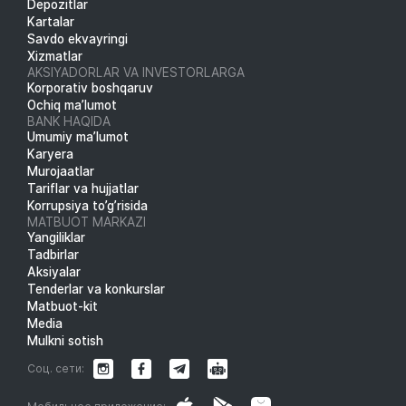
Depozitlar
Kartalar
Savdo ekvayringi
Xizmatlar
AKSIYADORLAR VA INVESTORLARGA
Korporativ boshqaruv
Ochiq ma’lumot
BANK HAQIDA
Umumiy ma’lumot
Karyera
Murojaatlar
Tariflar va hujjatlar
Korrupsiya to’g’risida
MATBUOT MARKAZI
Yangiliklar
Tadbirlar
Aksiyalar
Tenderlar va konkurslar
Matbuot-kit
Media
Mulkni sotish
Соц. сети: