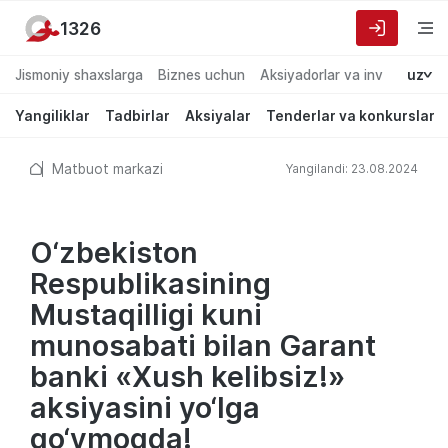
1326
Jismoniy shaxslarga
Biznes uchun
Aksiyadorlar va investorlarg
uz
Yangiliklar
Tadbirlar
Aksiyalar
Tenderlar va konkurslar
Matbuot markazi
Yangilandi: 23.08.2024
O‘zbekiston
Respublikasining
Mustaqilligi kuni
munosabati bilan Garant
banki «Xush kelibsiz!»
aksiyasini yo‘lga
qo‘ymoqda!