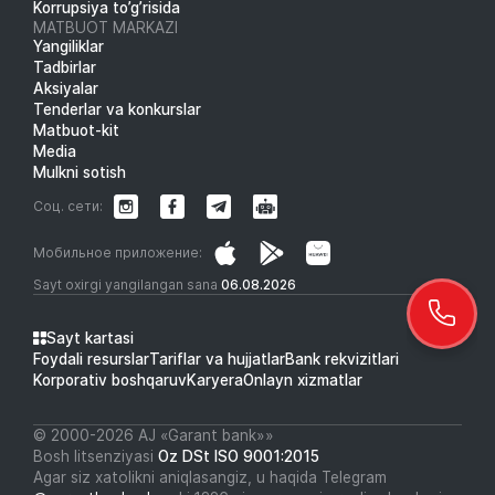
Korrupsiya to’g’risida
MATBUOT MARKAZI
Yangiliklar
Tadbirlar
Aksiyalar
Tenderlar va konkurslar
Matbuot-kit
Media
Mulkni sotish
Соц. сети:
Мобильное приложение:
Sayt oxirgi yangilangan sana
06.08.2026
Sayt kartasi
Foydali resurslar
Tariflar va hujjatlar
Bank rekvizitlari
Korporativ boshqaruv
Karyera
Onlayn xizmatlar
© 2000-2026 АJ «Garant bank»»
Bosh litsenziyasi
Oz DSt ISO 9001:2015
Agar siz xatolikni aniqlasangiz, u haqida Telegram