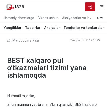
1326
Jismoniy shaxslarga
Biznes uchun
Aksiyadorlar va investorlarg
uz
Yangiliklar
Tadbirlar
Aksiyalar
Tenderlar va konkurslar
Matbuot markazi
Yangilandi: 15.12.2025
BEST xalqaro pul
o‘tkazmalari tizimi yana
ishlamoqda
Hurmatli mijozlar,
Shuni mamnuniyat bilan ma’lum qilamizki, BEST xalqaro