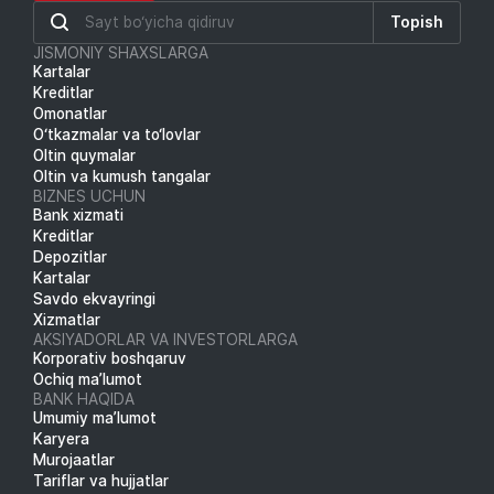
Topish
JISMONIY SHAXSLARGA
Kartalar
Kreditlar
Omonatlar
O‘tkazmalar va to‘lovlar
Oltin quymalar
Oltin va kumush tangalar
BIZNES UCHUN
Bank xizmati
Kreditlar
Depozitlar
Kartalar
Savdo ekvayringi
Xizmatlar
AKSIYADORLAR VA INVESTORLARGA
Korporativ boshqaruv
Ochiq ma’lumot
BANK HAQIDA
Umumiy ma’lumot
Karyera
Murojaatlar
Tariflar va hujjatlar