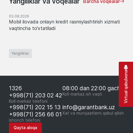
Yangiliklar va voqealar
Barcha voqealar
03.08.2026
Mobil ilovada onlayn kredit rasmiylashtirish xizmati
vaqtincha to‘xtatiladi
Yangiliklar
Virtual qabulxona
1326
08:00 dan 22:00 gacha
+998(71) 203 02 42
Koll-markaz ish vaqti
Koll-markaz telefoni
+998(71) 202 15 13
info@garantbank.uz
+998(71) 256 66 01
Xat va murojaatlarni qabul qilish
Ishonch telefoni
Qayta aloqa