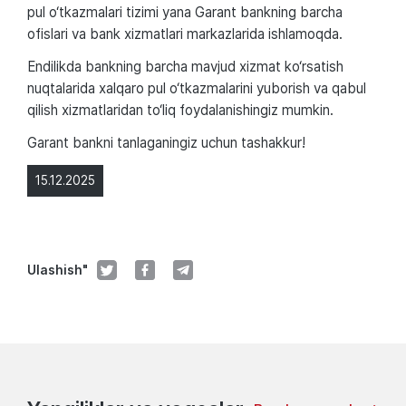
pul o‘tkazmalari tizimi yana Garant bankning barcha
ofislari va bank xizmatlari markazlarida ishlamoqda.
Endilikda bankning barcha mavjud xizmat ko‘rsatish
nuqtalarida xalqaro pul o‘tkazmalarini yuborish va qabul
qilish xizmatlaridan to‘liq foydalanishingiz mumkin.
Garant bankni tanlaganingiz uchun tashakkur!
15.12.2025
Ulashish"