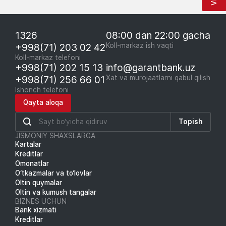
1326
08:00 dan 22:00 gacha
+998(71) 203 02 42
Koll-markaz ish vaqti
Koll-markaz telefoni
+998(71) 202 15 13
info@garantbank.uz
+998(71) 256 66 01
Xat va murojaatlarni qabul qilish
Ishonch telefoni
Qayta aloqa
Topish
JISMONIY SHAXSLARGA
Kartalar
Kreditlar
Omonatlar
O‘tkazmalar va to‘lovlar
Oltin quymalar
Oltin va kumush tangalar
BIZNES UCHUN
Bank xizmati
Kreditlar