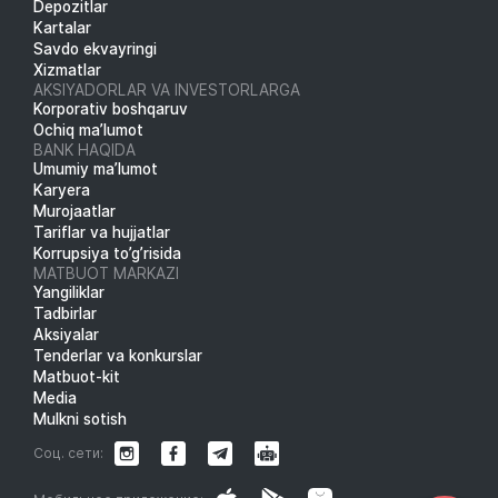
Depozitlar
Kartalar
Savdo ekvayringi
Xizmatlar
AKSIYADORLAR VA INVESTORLARGA
Korporativ boshqaruv
Ochiq ma’lumot
BANK HAQIDA
Umumiy ma’lumot
Karyera
Murojaatlar
Tariflar va hujjatlar
Korrupsiya to’g’risida
MATBUOT MARKAZI
Yangiliklar
Tadbirlar
Aksiyalar
Tenderlar va konkurslar
Matbuot-kit
Media
Mulkni sotish
Соц. сети: