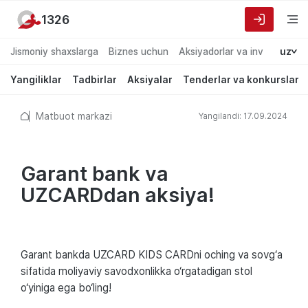
1326
Jismoniy shaxslarga
Biznes uchun
Aksiyadorlar va investorlarg
uz
Yangiliklar
Tadbirlar
Aksiyalar
Tenderlar va konkurslar
Matbuot markazi
Yangilandi: 17.09.2024
Garant bank va
UZCARDdan aksiya!
Garant bankda UZCARD KIDS CARDni oching va sovg‘a
sifatida moliyaviy savodxonlikka o‘rgatadigan stol
o‘yiniga ega bo‘ling!