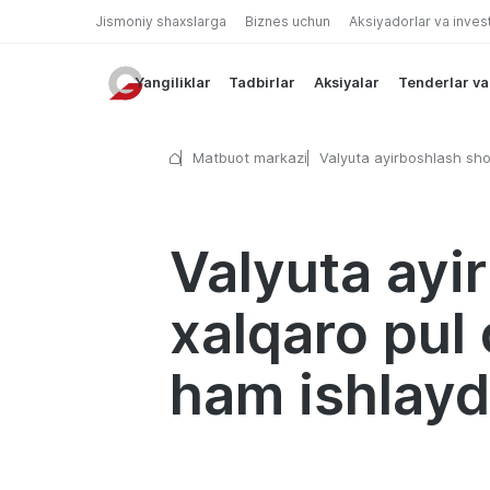
Jismoniy shaxslarga
Biznes uchun
Aksiyadorlar va inves
Yangiliklar
Tadbirlar
Aksiyalar
Tenderlar va
Matbuot markazi
Valyuta ayirboshlash sh
va xalqaro pul o‘tkazmala
kunlari ham ishlaydi
Valyuta ayi
xalqaro pul 
ham ishlayd