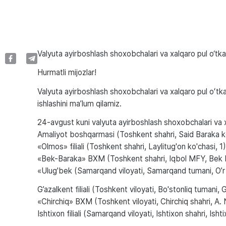
Valyuta ayirboshlash shoxobchalari va xalqaro pul o‘tka
Hurmatli mijozlar!
Valyuta ayirboshlash shoxobchalari va xalqaro pul oʻtkaz
ishlashini maʼlum qilamiz.
24-avgust kuni valyuta ayirboshlash shoxobchalari va xal
Amaliyot boshqarmasi (Toshkent shahri, Said Baraka ko
«Olmos» filiali (Toshkent shahri, Laylitug'on ko'chasi, 1
«Bek-Baraka» BXM (Toshkent shahri, Iqbol MFY, Bek 
«Ulug'bek (Samarqand viloyati, Samarqand tumani, O’r
G’azalkent filiali (Toshkent viloyati, Bo'stonliq tumani, 
«Chirchiq» BXM (Toshkent viloyati, Chirchiq shahri, A. 
Ishtixon filiali (Samarqand viloyati, Ishtixon shahri, Isht