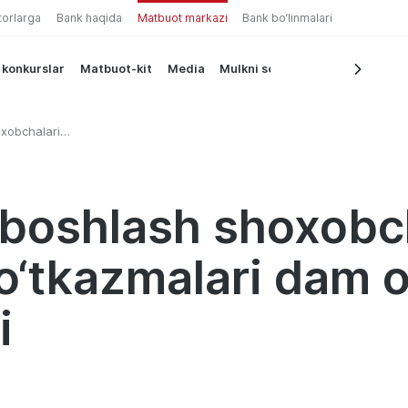
torlarga
Bank haqida
Matbuot markazi
Bank bo‘linmalari
 konkurslar
Matbuot-kit
Media
Mulkni sotish
oxobchalari
ri dam olish
rboshlash shoxobch
o‘tkazmalari dam o
i