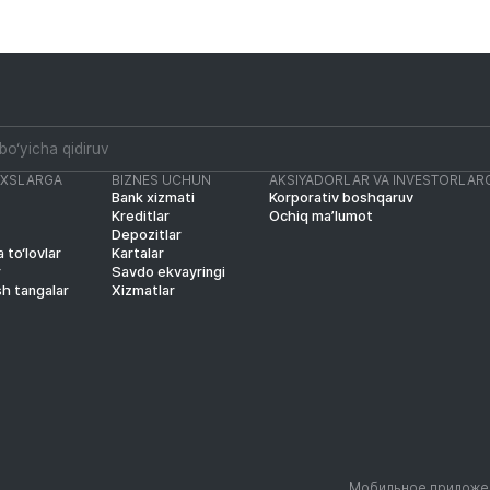
AXSLARGA
BIZNES UCHUN
AKSIYADORLAR VA INVESTORLAR
Bank xizmati
Korporativ boshqaruv
Kreditlar
Ochiq ma’lumot
Depozitlar
 to‘lovlar
Kartalar
r
Savdo ekvayringi
sh tangalar
Xizmatlar
Мобильное приложе