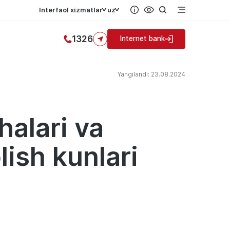
Interfaol xizmatlar
uz
1326
Internet bank
Yangilandi: 23.08.2024
alari va
lish kunlari