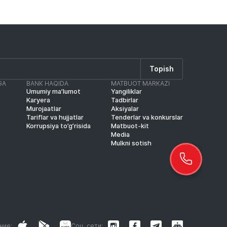
Topish
GA
BANK HAQIDA
MATBUOT MARKAZI
Umumiy ma’lumot
Yangiliklar
Karyera
Tadbirlar
Murojaatlar
Aksiyalar
Tariflar va hujjatlar
Tenderlar va konkurslar
Korrupsiya to’g’risida
Matbuot-kit
Media
Mulkni sotish
ние:
Соц. сети: