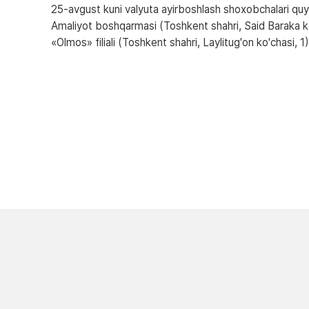
25-avgust kuni valyuta ayirboshlash shoxobchalari quyid
Amaliyot boshqarmasi (Toshkent shahri, Said Baraka ko
«Olmos» filiali (Toshkent shahri, Laylitug'on ko'chasi, 1