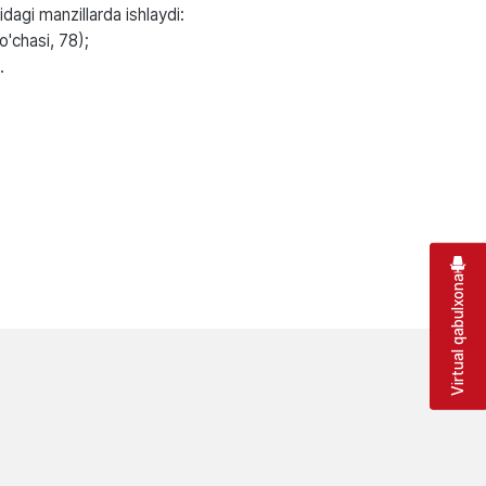
agi manzillarda ishlaydi:
'chasi, 78);
).
Virtual qabulxona