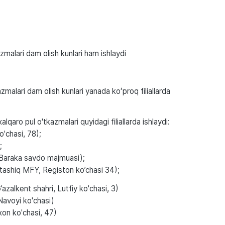
zmalari dam olish kunlari ham ishlaydi
malari dam olish kunlari yanada koʻproq filiallarda
qaro pul o'tkazmalari quyidagi filiallarda ishlaydi:
'chasi, 78);
);
Baraka savdo majmuasi);
tashiq MFY, Registon ko’chasi 34);
G’azalkent shahri, Lutfiy ko'chasi, 3)
Navoyi ko'chasi)
ixon ko'chasi, 47)