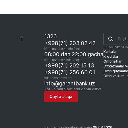
1326
+998(71) 203 02 42
JISMONIY SH
Koll-markaz telefoni
Kartalar
08:00 dan 22:00 gacha
Kreditlar
Koll-markaz ish vaqti
Omonatlar
+998(71) 202 15 13
O‘tkazmalar va
Oltin quymala
+998(71) 256 66 01
Oltin va kumu
Ishonch telefoni
info@garantbank.uz
Xat va murojaatlarni qabul qilish
Qayta aloqa
Sayt oxirgi yangilangan sana
08.08.2026