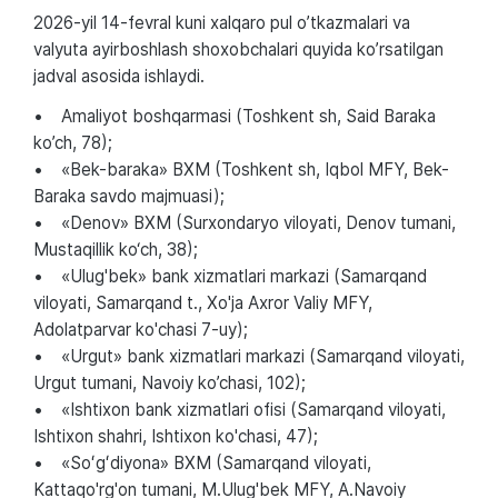
2026-yil 14-fevral kuni xalqaro pul o’tkazmalari va
valyuta ayirboshlash shoxobchalari quyida ko’rsatilgan
jadval asosida ishlaydi.
• Amaliyot boshqarmasi (Toshkent sh, Said Baraka
ko’ch, 78);
• «Bek-baraka» BXM (Toshkent sh, Iqbol MFY, Bek-
Baraka savdo majmuasi);
• «Denov» BXM (Surxondaryo viloyati, Denov tumani,
Mustaqillik ko‘ch, 38);
• «Ulug'bek» bank xizmatlari markazi (Samarqand
viloyati, Samarqand t., Xo'ja Axror Valiy MFY,
Adolatparvar ko'chasi 7-uy);
• «Urgut» bank xizmatlari markazi (Samarqand viloyati,
Urgut tumani, Navoiy ko’chasi, 102);
• «Ishtixon bank xizmatlari ofisi (Samarqand viloyati,
Ishtixon shahri, Ishtixon ko'chasi, 47);
• «Soʻgʻdiyona» BXM (Samarqand viloyati,
Kattaqo'rg'on tumani, M.Ulug'bek MFY, A.Navoiy