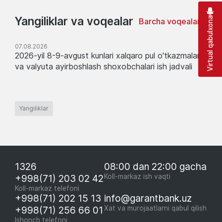
Yangiliklar va voqealar
Virtual qabulxona
Barcha voqealar
07.08.2026
2026-yil 8-9-avgust kunlari xalqaro pul o'tkazmalari
va valyuta ayirboshlash shoxobchalari ish jadvali
Yangiliklar
1326
08:00 dan 22:00 gacha
+998(71) 203 02 42
Koll-markaz ish vaqti
Koll-markaz telefoni
+998(71) 202 15 13
info@garantbank.uz
+998(71) 256 66 01
Xat va murojaatlarni qabul qilish
Ishonch telefoni