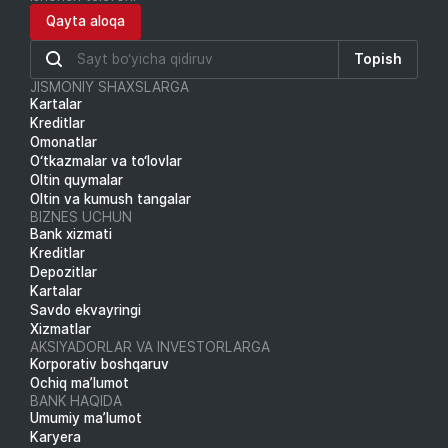
Qayta aloqa
Topish
JISMONIY SHAXSLARGA
Kartalar
Kreditlar
Omonatlar
O‘tkazmalar va to‘lovlar
Oltin quymalar
Oltin va kumush tangalar
BIZNES UCHUN
Bank xizmati
Kreditlar
Depozitlar
Kartalar
Savdo ekvayringi
Xizmatlar
AKSIYADORLAR VA INVESTORLARGA
Korporativ boshqaruv
Ochiq ma’lumot
BANK HAQIDA
Umumiy ma’lumot
Karyera