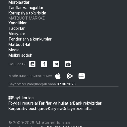
Murojaatlar
Tariflar va hujjatlar
Korrupsiya to’g’risida
MATBUOT MARKAZI
Yangiliklar
Tadbirlar
Aksiyalar
Tenderlar va konkurslar
Matbuot-kit
Media
Mulkni sotish
Соц. сети:
Мобильное приложение:
Sayt oxirgi yangilangan sana
07.08.2026
Sayt kartasi
Foydali resurslar
Tariflar va hujjatlar
Bank rekvizitlari
Korporativ boshqaruv
Karyera
Onlayn xizmatlar
© 2000-2026 АJ «Garant bank»»