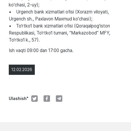
ko'chasi, 2-uy);
• Urgench bank xizmatlari ofisi (Xorazm viloyati,
Urgench sh., Paxlavon Maxmud ko'chasi);
• To‘rtko‘l bank xizmatlari ofisi (Qoraqalpog‘iston
Respublikasi, To‘rtko‘l tumani, “Markazobod” MFY,
To‘rtko‘l k., 57).
Ish vaqti 09:00 dan 17:00 gacha.
12.02.2026
Ulashish"