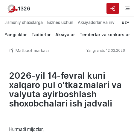
1326
Jismoniy shaxslarga
Biznes uchun
Aksiyadorlar va investorlarg
uz
Yangiliklar
Tadbirlar
Aksiyalar
Tenderlar va konkurslar
Matbuot markazi
Yangilandi: 12.02.2026
2026-yil 14-fevral kuni
xalqaro pul o'tkazmalari va
valyuta ayirboshlash
shoxobchalari ish jadvali
Hurmatli mijozlar,