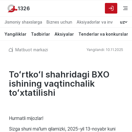
1326
Jismoniy shaxslarga
Biznes uchun
Aksiyadorlar va investorlarg
uz
Yangiliklar
Tadbirlar
Aksiyalar
Tenderlar va konkurslar
Matbuot markazi
Yangilandi: 10.11.2025
Toʻrtkoʻl shahridagi BXO
ishining vaqtinchalik
toʻxtatilishi
Hurmatli mijozlar!
Sizga shuni ma'lum qilamizki, 2025-yil 13-noyabr kuni