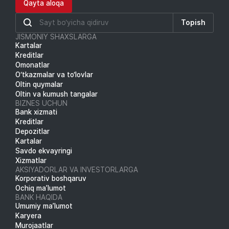
Qayta aloqa
Topish
JISMONIY SHAXSLARGA
Kartalar
Kreditlar
Omonatlar
O‘tkazmalar va to‘lovlar
Oltin quymalar
Oltin va kumush tangalar
BIZNES UCHUN
Bank xizmati
Kreditlar
Depozitlar
Kartalar
Savdo ekvayringi
Xizmatlar
AKSIYADORLAR VA INVESTORLARGA
Korporativ boshqaruv
Ochiq ma’lumot
BANK HAQIDA
Umumiy ma’lumot
Karyera
Murojaatlar