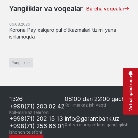
Yangiliklar va voqealar
Barcha voqealar
06.08.2026
Korona Pay xalqaro pul o‘tkazmalari tizimi yana
ishlamoqda
Yangiliklar
Virtual qabulxona
1326
08:00 dan 22:00 gacha
+998(71) 203 02 42
Koll-markaz ish vaqti
Koll-markaz telefoni
+998(71) 202 15 13
info@garantbank.uz
+998(71) 256 66 01
Xat va murojaatlarni qabul qilish
Ishonch telefoni