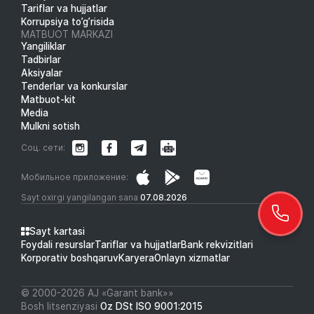
Tariflar va hujjatlar
Korrupsiya to’g’risida
MATBUOT MARKAZI
Yangiliklar
Tadbirlar
Aksiyalar
Tenderlar va konkurslar
Matbuot-kit
Media
Mulkni sotish
Соц. сети:
Мобильное приложение:
Sayt oxirgi yangilangan sana
07.08.2026
Sayt kartasi
Foydali resurslar
Tariflar va hujjatlar
Bank rekvizitlari
Korporativ boshqaruv
Karyera
Onlayn xizmatlar
© 2000-2026 АJ «Garant bank»»
Bosh litsenziyasi
Oz DSt ISO 9001:2015