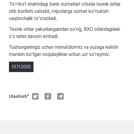
Toʻrtkoʻl shahridagi bank xizmatlari ofisida texnik ishlar
olib borilishi sababli, mijozlarga xizmat koʻrsatish
vaqtinchalik toʻxtatiladi.
Texnik ishlar yakunlanganidan soʻng, BXO odatdagidek
oʻz ishini davom ettiradi.
Tushunganingiz uchun minnatdormiz va yuzaga kelishi
mumkin boʻlgan noqulayliklar uchun uzr soʻraymiz.
10.11.2025
Ulashish"