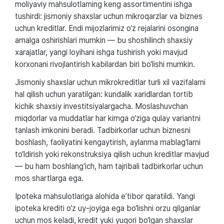
moliyaviy mahsulotlarning keng assortimentini ishga
tushirdi: jismoniy shaxslar uchun mikroqarzlar va biznes
uchun kreditlar. Endi mijozlarimiz o‘z rejalarini osongina
amalga oshirishlari mumkin — bu shoshilinch shaxsiy
xarajatlar, yangi loyihani ishga tushirish yoki mavjud
korxonani rivojlantirish kabilardan biri bo‘lishi mumkin.
Jismoniy shaxslar uchun mikrokreditlar turli xil vazifalarni
hal qilish uchun yaratilgan: kundalik xaridlardan tortib
kichik shaxsiy investitsiyalargacha. Moslashuvchan
miqdorlar va muddatlar har kimga o‘ziga qulay variantni
tanlash imkonini beradi. Tadbirkorlar uchun biznesni
boshlash, faoliyatini kengaytirish, aylanma mablag‘larni
to‘ldirish yoki rekonstruksiya qilish uchun kreditlar mavjud
— bu ham boshlang‘ich, ham tajribali tadbirkorlar uchun
mos shartlarga ega.
Ipoteka mahsulotlariga alohida e’tibor qaratildi. Yangi
ipoteka krediti o‘z uy-joyiga ega bo‘lishni orzu qilganlar
uchun mos keladi, kredit yuki yuqori bo‘lgan shaxslar