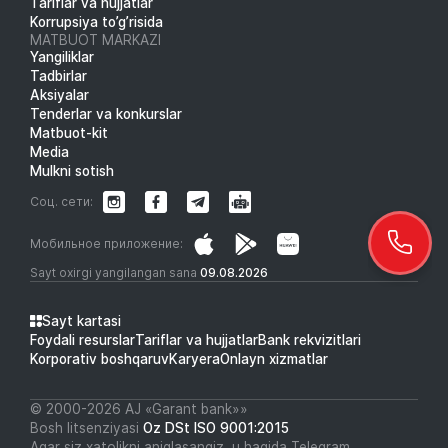
Tariflar va hujjatlar
Korrupsiya to’g’risida
MATBUOT MARKAZI
Yangiliklar
Tadbirlar
Aksiyalar
Tenderlar va konkurslar
Matbuot-kit
Media
Mulkni sotish
Соц. сети:
Мобильное приложение:
Sayt oxirgi yangilangan sana
09.08.2026
Sayt kartasi
Foydali resurslar
Tariflar va hujjatlar
Bank rekvizitlari
Korporativ boshqaruv
Karyera
Onlayn xizmatlar
© 2000-2026 АJ «Garant bank»»
Bosh litsenziyasi
Oz DSt ISO 9001:2015
Agar siz xatolikni aniqlasangiz, u haqida Telegram