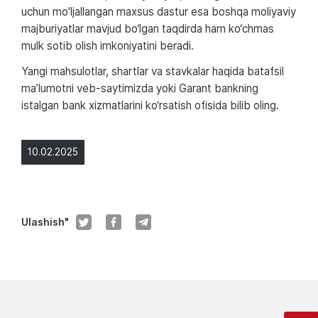
uchun mo'ljallangan maxsus dastur esa boshqa moliyaviy
majburiyatlar mavjud bo‘lgan taqdirda ham ko‘chmas
mulk sotib olish imkoniyatini beradi.
Yangi mahsulotlar, shartlar va stavkalar haqida batafsil
ma’lumotni veb-saytimizda yoki Garant bankning
istalgan bank xizmatlarini ko‘rsatish ofisida bilib oling.
10.02.2025
Ulashish"