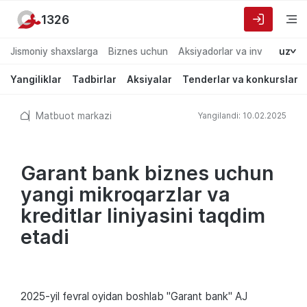
1326
Jismoniy shaxslarga
Biznes uchun
Aksiyadorlar va investorlarg
uz
Yangiliklar
Tadbirlar
Aksiyalar
Tenderlar va konkurslar
Matbuot markazi
Yangilandi: 10.02.2025
Garant bank biznes uchun
yangi mikroqarzlar va
kreditlar liniyasini taqdim
etadi
2025-yil fevral oyidan boshlab "Garant bank" AJ