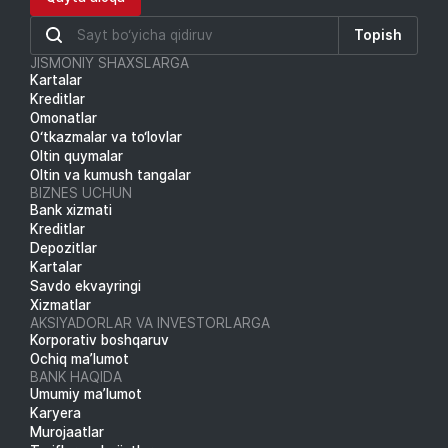
Topish
JISMONIY SHAXSLARGA
Kartalar
Kreditlar
Omonatlar
O‘tkazmalar va to‘lovlar
Oltin quymalar
Oltin va kumush tangalar
BIZNES UCHUN
Bank xizmati
Kreditlar
Depozitlar
Kartalar
Savdo ekvayringi
Xizmatlar
AKSIYADORLAR VA INVESTORLARGA
Korporativ boshqaruv
Ochiq ma’lumot
BANK HAQIDA
Umumiy ma’lumot
Karyera
Murojaatlar