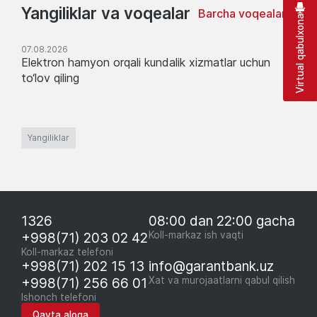
Yangiliklar va voqealar
Barcha voqealar
Virtual qabulxona
07.08.2026
Elektron hamyon orqali kundalik xizmatlar uchun
to‘lov qiling
Yangiliklar
1326
08:00 dan 22:00 gacha
+998(71) 203 02 42
Koll-markaz ish vaqti
Koll-markaz telefoni
+998(71) 202 15 13
info@garantbank.uz
+998(71) 256 66 01
Xat va murojaatlarni qabul qilish
Ishonch telefoni
Qayta aloqa