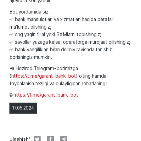
ajoyib imkoniyatidir.
Bot yordamida siz:
✅ bank mahsulotlari va xizmatlari haqida batafsil
ma'lumot olishingiz;
✅ eng yaqin filial yoki BXMlarni topishingiz;
✅ savollar yuzaga kelsa, operatorga murojaat qilishingiz;
✅ bank yangiliklari bilan doimiy ravishda tanishib
borishingiz mumkin.
📲 Hoziroq Telegram-botimizga
(
https://t.me/garant_bank_bot
) o‘ting hamda
foydalanish tezligi va qulayligidan rohatlaning!
🌐
https://t.me/garant_bank_bot
17.05.2024
Ulashish"