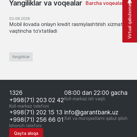
Yangiliklar va voqealar
Barcha voqealar
Virtual qabulxona
03.08.2026
Mobil ilovada onlayn kredit rasmiylashtirish xizmati
vaqtincha to‘xtatiladi
Yangiliklar
1326
08:00 dan 22:00 gacha
+998(71) 203 02 42
Koll-markaz ish vaqti
Koll-markaz telefoni
+998(71) 202 15 13
info@garantbank.uz
+998(71) 256 66 01
Xat va murojaatlarni qabul qilish
Ishonch telefoni
Qayta aloqa