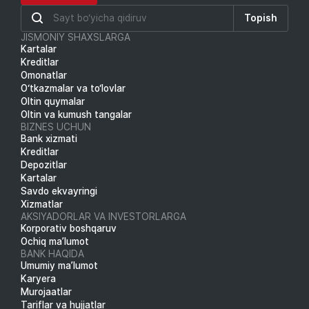
Topish
JISMONIY SHAXSLARGA
Kartalar
Kreditlar
Omonatlar
O‘tkazmalar va to‘lovlar
Oltin quymalar
Oltin va kumush tangalar
BIZNES UCHUN
Bank xizmati
Kreditlar
Depozitlar
Kartalar
Savdo ekvayringi
Xizmatlar
AKSIYADORLAR VA INVESTORLARGA
Korporativ boshqaruv
Ochiq ma’lumot
BANK HAQIDA
Umumiy ma’lumot
Karyera
Murojaatlar
Tariflar va hujjatlar