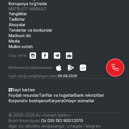
Korrupsiya to’g’risida
MATBUOT MARKAZI
Yangiliklar
Tadbirlar
Aksiyalar
Tenderlar va konkurslar
Matbuot-kit
Media
Mulkni sotish
Соц. сети:
Мобильное приложение:
Sayt oxirgi yangilangan sana
06.08.2026
Sayt kartasi
Foydali resurslar
Tariflar va hujjatlar
Bank rekvizitlari
Korporativ boshqaruv
Karyera
Onlayn xizmatlar
© 2000-2026 АJ «Garant bank»»
Bosh litsenziyasi
Oz DSt ISO 9001:2015
Agar siz xatolikni aniqlasangiz, u haqida Telegram