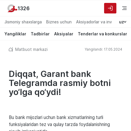
1326
Jismoniy shaxslarga
Biznes uchun
Aksiyadorlar va investorlarg
uz
Yangiliklar
Tadbirlar
Aksiyalar
Tenderlar va konkurslar
Matbuot markazi
Yangilandi: 17.05.2024
Diqqat, Garant bank
Telegramda rasmiy botni
yo‘lga qo‘ydi!
Bu bank mijozlari uchun bank xizmatlarining turli
funksiyalaridan tez va qulay tarzda foydalanishning