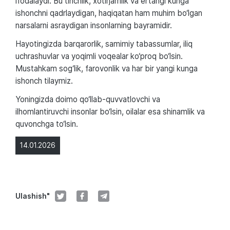
ifodalaydi. Bu tinchlik, xotirjamlik va ertangi kunga
ishonchni qadrlaydigan, haqiqatan ham muhim bo‘lgan
narsalarni asraydigan insonlarning bayramidir.
Hayotingizda barqarorlik, samimiy tabassumlar, iliq
uchrashuvlar va yoqimli voqealar ko‘proq bo‘lsin.
Mustahkam sog‘lik, farovonlik va har bir yangi kunga
ishonch tilaymiz.
Yoningizda doimo qo‘llab-quvvatlovchi va
ilhomlantiruvchi insonlar bo‘lsin, oilalar esa shinamlik va
quvonchga to‘lsin.
14.01.2026
Ulashish"