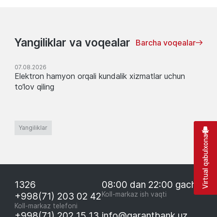
Yangiliklar va voqealar
Barcha voqealar
07.08.2026
Elektron hamyon orqali kundalik xizmatlar uchun
to‘lov qiling
Yangiliklar
Virtual qabulxona
1326
08:00 dan 22:00 gacha
+998(71) 203 02 42
Koll-markaz ish vaqti
Koll-markaz telefoni
+998(71) 202 15 13
info@garantbank.uz