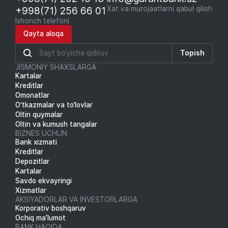
+998(71) 256 66 01
Xat va murojaatlarni qabul qilish
Ishonch telefoni
Qayta aloqa
Topish
JISMONIY SHAXSLARGA
Kartalar
Kreditlar
Omonatlar
O‘tkazmalar va to‘lovlar
Oltin quymalar
Oltin va kumush tangalar
BIZNES UCHUN
Bank xizmati
Kreditlar
Depozitlar
Kartalar
Savdo ekvayringi
Xizmatlar
AKSIYADORLAR VA INVESTORLARGA
Korporativ boshqaruv
Ochiq ma’lumot
BANK HAQIDA