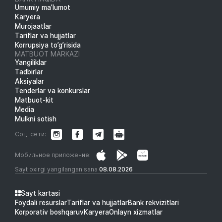
Umumiy ma’lumot
Karyera
Murojaatlar
Tariflar va hujjatlar
Korrupsiya to’g’risida
MATBUOT MARKAZI
Yangiliklar
Tadbirlar
Aksiyalar
Tenderlar va konkurslar
Matbuot-kit
Media
Mulkni sotish
Соц. сети:
Мобильное приложение:
Sayt oxirgi yangilangan sana
08.08.2026
Sayt kartasi
Foydali resurslar
Tariflar va hujjatlar
Bank rekvizitlari
Korporativ boshqaruv
Karyera
Onlayn xizmatlar