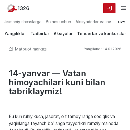
1326
Jismoniy shaxslarga
Biznes uchun
Aksiyadorlar va investorlarg
uz
Yangiliklar
Tadbirlar
Aksiyalar
Tenderlar va konkurslar
Matbuot markazi
Yangilandi: 14.01.2026
14-yanvar — Vatan
himoyachilari kuni bilan
tabriklaymiz!
Bu kun ruhiy kuch, jasorat, o‘z tamoyillariga sodiqlik va
yaqinlariga tayanch bo‘lishga tayyorlikni ramziy ma’noda