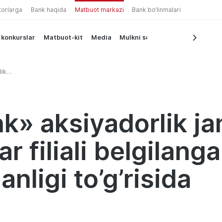
torlarga
Bank haqida
Matbuot markazi
Bank bo‘linmalari
 konkurslar
Matbuot-kit
Media
Mulkni sotish
ik
filiali
ida
k» aksiyadorlik ja
r filiali belgilang
anligi to’g’risida