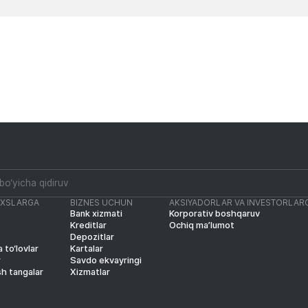
Yangiliklar
Yangiliklar
AXSLARGA
BIZNES UCHUN
AKSIYADORLAR VA INVESTORLAR
Bank xizmati
Korporativ boshqaruv
Kreditlar
Ochiq ma’lumot
Depozitlar
 to‘lovlar
Kartalar
r
Savdo ekvayringi
sh tangalar
Xizmatlar