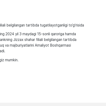
iali belgilangan tartibda tugatilayotganligi to’g’risida
ing 2024 yil 3 maydagi 15-sonli qaroriga hamda
kning Jizzax shahar filiali belgilangan tartibda
quq va majburiyatlarini Amaliyot Boshqarmasi
adi.
ngiz mumkin.