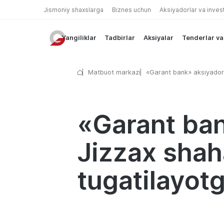
Jismoniy shaxslarga
Biznes uchun
Aksiyadorlar va inves
Yangiliklar
Tadbirlar
Aksiyalar
Tenderlar va
Matbuot markazi
«Garant bank» aksiyadorl
jamiyatining Jizzax shahar 
belgilangan tartibda
tugatilayotganligi to’g’ris
«Garant ban
Jizzax shaha
tugatilayotg