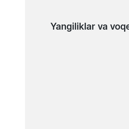
Yangiliklar va voq
07.08.2026
Elektron hamyon orqali
kundalik xizmatlar uchun
to‘lov qiling