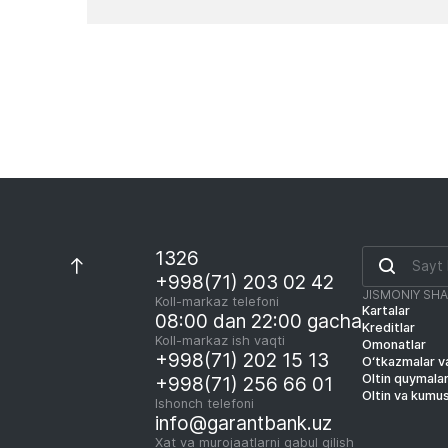
Yangiliklar
1326
+998(71) 203 02 42
JISMONIY SH
Koll-markaz telefoni
Kartalar
08:00 dan 22:00 gacha
Kreditlar
Koll-markaz ish vaqti
Omonatlar
+998(71) 202 15 13
O‘tkazmalar va
Oltin quymala
+998(71) 256 66 01
Oltin va kumu
Ishonch telefoni
info@garantbank.uz
Xat va murojaatlarni qabul qilish