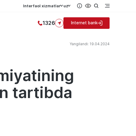
Interfaol xizmatlar
uz
1326
Internet bank
Yangilandi: 19.04.2024
miyatining
an tartibda