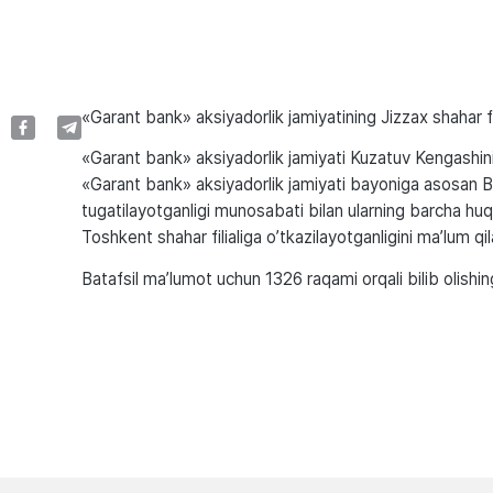
«Garant bank» aksiyadorlik jamiyatining Jizzax shahar fil
«Garant bank» aksiyadorlik jamiyati Kuzatuv Kengashin
«Garant bank» aksiyadorlik jamiyati bayoniga asosan Ban
tugatilayotganligi munosabati bilan ularning barcha hu
Toshkent shahar filialiga o’tkazilayotganligini ma’lum qil
Batafsil ma’lumot uchun 1326 raqami orqali bilib olishi