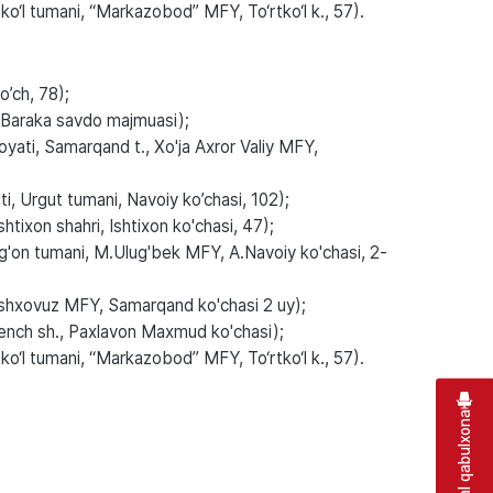
o‘l tumani, “Markazobod” MFY, To‘rtko‘l k., 57).
’ch, 78);
Baraka savdo majmuasi);
ati, Samarqand t., Xo'ja Axror Valiy MFY,
, Urgut tumani, Navoiy ko’chasi, 102);
htixon shahri, Ishtixon ko'chasi, 47);
'on tumani, M.Ulug'bek MFY, A.Navoiy ko'chasi, 2-
shxovuz MFY, Samarqand ko'chasi 2 uy);
gench sh., Paxlavon Maxmud ko'chasi);
o‘l tumani, “Markazobod” MFY, To‘rtko‘l k., 57).
Virtual qabulxona