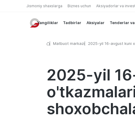
Jismoniy shaxslarga
Biznes uchun
Aksiyadorlar va inves
Yangiliklar
Tadbirlar
Aksiyalar
Tenderlar va
Matbuot markazi
2025-yil 16-avgust kuni x
o'tkazmalari va valyuta 
shoxobchalari ish jadvali
2025-yil 16
o'tkazmalar
shoxobchalar