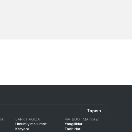
Yangiliklar
Yangilik
Topish
GA
BANK HAQIDA
MATBUOT MARKAZI
Umumiy ma’lumot
Yangiliklar
Karyera
Tadbirlar