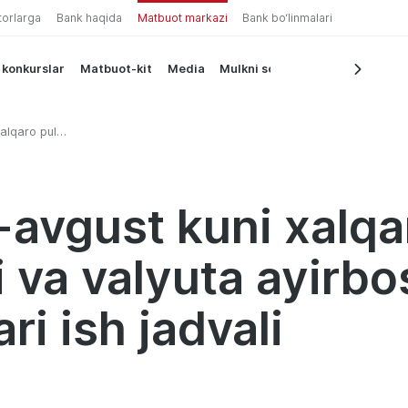
torlarga
Bank haqida
Matbuot markazi
Bank bo‘linmalari
 konkurslar
Matbuot-kit
Media
Mulkni sotish
alqaro pul
ayirboshlash
-avgust kuni xalqa
i va valyuta ayirb
i ish jadvali