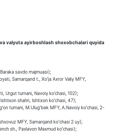
i va valyuta ayirboshlash shoxobchalari quyida
Baraka savdo majmuasi);
ati, Samarqand t., Xo'ja Axror Valiy MFY,
, Urgut tumani, Navoiy ko’chasi, 102);
shtixon shahri, Ishtixon ko'chasi, 47);
'on tumani, M.Ulug'bek MFY, A.Navoiy ko'chasi, 2-
shxovuz MFY, Samarqand ko'chasi 2 uy);
gench sh., Paxlavon Maxmud ko'chasi);