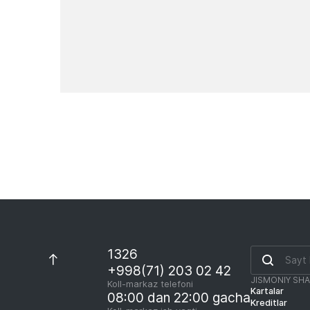
Yangiliklar
1326
+998(71) 203 02 42
JISMONIY SH
Koll-markaz telefoni
Kartalar
08:00 dan 22:00 gacha
Kreditlar