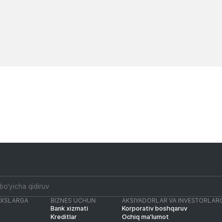
Yangiliklar
Yangiliklar
AXSLARGA
BIZNES UCHUN
AKSIYADORLAR VA INVESTORLAR
Bank xizmati
Korporativ boshqaruv
Kreditlar
Ochiq ma’lumot