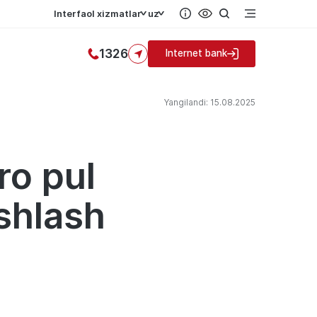
Interfaol xizmatlar
uz
1326
Internet bank
Yangilandi: 15.08.2025
ro pul
oshlash