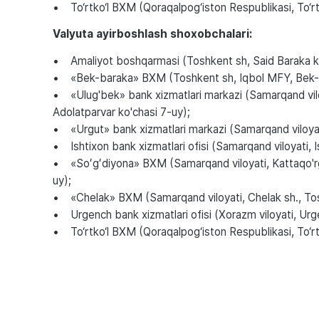
• To‘rtko‘l BXM (Qoraqalpog‘iston Respublikasi, To‘rtk
Valyuta ayirboshlash shoxobchalari:
• Amaliyot boshqarmasi (Toshkent sh, Said Baraka ko
• «Bek-baraka» BXM (Toshkent sh, Iqbol MFY, Bek-
• «Ulug'bek» bank xizmatlari markazi (Samarqand viloy
Adolatparvar ko'chasi 7-uy);
• «Urgut» bank xizmatlari markazi (Samarqand viloyati
• Ishtixon bank xizmatlari ofisi (Samarqand viloyati, Is
• «Soʻgʻdiyona» BXM (Samarqand viloyati, Kattaqo'rg
uy);
• «Chelak» BXM (Samarqand viloyati, Chelak sh., To
• Urgench bank xizmatlari ofisi (Xorazm viloyati, Ur
• To‘rtko‘l BXM (Qoraqalpog‘iston Respublikasi, To‘rtk