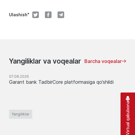
Ulashish"
Yangiliklar va voqealar
Barcha voqealar
07.08.2026
Garant bank TadbirCore platformasiga qo‘shildi
Virtual qabulxona
Yangiliklar