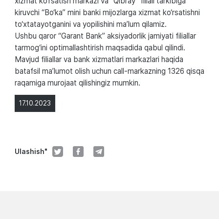
xizmat ko‘rsatish markazi va "Qibray" filiali tarkibiga
kiruvchi “Bo‘ka” mini banki mijozlarga xizmat ko‘rsatishni
to‘xtatayotganini va yopilishini ma’lum qilamiz.
Ushbu qaror “Garant Bank” aksiyadorlik jamiyati filiallar
tarmog‘ini optimallashtirish maqsadida qabul qilindi.
Mavjud filiallar va bank xizmatlari markazlari haqida
batafsil ma’lumot olish uchun call-markazning 1326 qisqa
raqamiga murojaat qilishingiz mumkin.
17.10.2023
Ulashish"