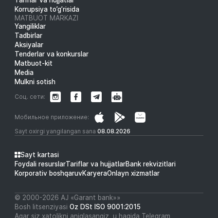
Korrupsiya to’g’risida
MATBUOT MARKAZI
Yangiliklar
Tadbirlar
Aksiyalar
Tenderlar va konkurslar
Matbuot-kit
Media
Mulkni sotish
Соц. сети:
Мобильное приложение:
Sayt oxirgi yangilangan sana
08.08.2026
Sayt kartasi
Foydali resurslar
Tariflar va hujjatlar
Bank rekvizitlari
Korporativ boshqaruv
Karyera
Onlayn xizmatlar
© 2000-2026 АJ «Garant bank»»
Bosh litsenziyasi
Oz DSt ISO 9001:2015
Agar siz xatolikni aniqlasangiz, u haqida Telegram