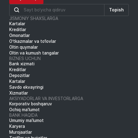
Topish
JISMONIY SHAXSLARGA
Kartalar
Kreditlar
Omonatlar
O‘tkazmalar va to‘lovlar
Oltin quymalar
Oltin va kumush tangalar
BIZNES UCHUN
Bank xizmati
Kreditlar
Depozitlar
Kartalar
Savdo ekvayringi
Xizmatlar
AKSIYADORLAR VA INVESTORLARGA
Korporativ boshqaruv
Ochiq ma’lumot
BANK HAQIDA
Umumiy ma’lumot
Karyera
Murojaatlar
Tariflar va hujjatlar