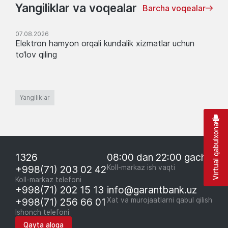
Yangiliklar va voqealar
Barcha voqealar
07.08.2026
Elektron hamyon orqali kundalik xizmatlar uchun
to‘lov qiling
Yangiliklar
Virtual qabulxona
1326
08:00 dan 22:00 gacha
+998(71) 203 02 42
Koll-markaz ish vaqti
Koll-markaz telefoni
+998(71) 202 15 13
info@garantbank.uz
+998(71) 256 66 01
Xat va murojaatlarni qabul qilish
Ishonch telefoni
Qayta aloqa