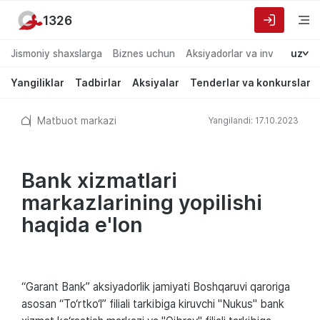
1326
Jismoniy shaxslarga
Biznes uchun
Aksiyadorlar va investorlarg
uz
Yangiliklar
Tadbirlar
Aksiyalar
Tenderlar va konkurslar
Matbuot markazi
Yangilandi: 17.10.2023
Bank xizmatlari
markazlarining yopilishi
haqida e'lon
“Garant Bank” aksiyadorlik jamiyati Boshqaruvi qaroriga
asosan “To‘rtko‘l” filiali tarkibiga kiruvchi "Nukus" bank