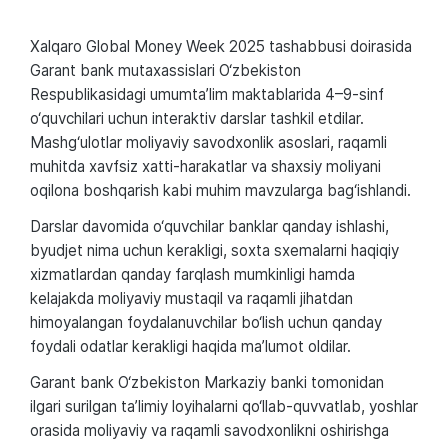
Xalqaro Global Money Week 2025 tashabbusi doirasida
Garant bank mutaxassislari O‘zbekiston
Respublikasidagi umumta’lim maktablarida 4–9-sinf
o‘quvchilari uchun interaktiv darslar tashkil etdilar.
Mashg‘ulotlar moliyaviy savodxonlik asoslari, raqamli
muhitda xavfsiz xatti-harakatlar va shaxsiy moliyani
oqilona boshqarish kabi muhim mavzularga bag‘ishlandi.
Darslar davomida o‘quvchilar banklar qanday ishlashi,
byudjet nima uchun kerakligi, soxta sxemalarni haqiqiy
xizmatlardan qanday farqlash mumkinligi hamda
kelajakda moliyaviy mustaqil va raqamli jihatdan
himoyalangan foydalanuvchilar bo‘lish uchun qanday
foydali odatlar kerakligi haqida ma’lumot oldilar.
Garant bank O‘zbekiston Markaziy banki tomonidan
ilgari surilgan ta’limiy loyihalarni qo‘llab-quvvatlab, yoshlar
orasida moliyaviy va raqamli savodxonlikni oshirishga