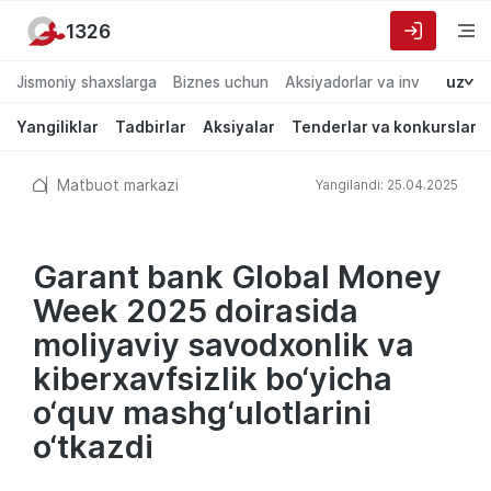
1326
Jismoniy shaxslarga
Biznes uchun
Aksiyadorlar va investorlarg
uz
Yangiliklar
Tadbirlar
Aksiyalar
Tenderlar va konkurslar
Matbuot markazi
Yangilandi: 25.04.2025
Garant bank Global Money
Week 2025 doirasida
moliyaviy savodxonlik va
kiberxavfsizlik bo‘yicha
o‘quv mashg‘ulotlarini
o‘tkazdi