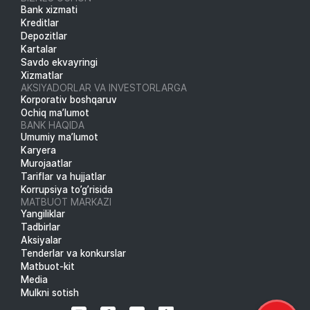
Bank xizmati
Kreditlar
Depozitlar
Kartalar
Savdo ekvayringi
Xizmatlar
AKSIYADORLAR VA INVESTORLARGA
Korporativ boshqaruv
Ochiq ma’lumot
BANK HAQIDA
Umumiy ma’lumot
Karyera
Murojaatlar
Tariflar va hujjatlar
Korrupsiya to’g’risida
MATBUOT MARKAZI
Yangiliklar
Tadbirlar
Aksiyalar
Tenderlar va konkurslar
Matbuot-kit
Media
Mulkni sotish