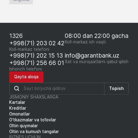
1326
08:00 dan 22:00 gacha
+998(71) 203 02 42
Koll-markaz ish vaqti
Koll-markaz telefoni
+998(71) 202 15 13
info@garantbank.uz
+998(71) 256 66 01
Xat va murojaatlarni qabul qilish
Ishonch telefoni
Qayta aloqa
Topish
JISMONIY SHAXSLARGA
Kartalar
Kreditlar
Omonatlar
O‘tkazmalar va to‘lovlar
Oltin quymalar
Oltin va kumush tangalar
BIZNES UCHUN