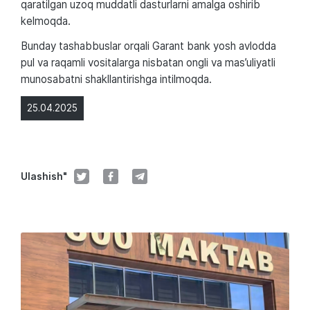
qaratilgan uzoq muddatli dasturlarni amalga oshirib
kelmoqda.
Bunday tashabbuslar orqali Garant bank yosh avlodda
pul va raqamli vositalarga nisbatan ongli va mas’uliyatli
munosabatni shakllantirishga intilmoqda.
25.04.2025
Ulashish"