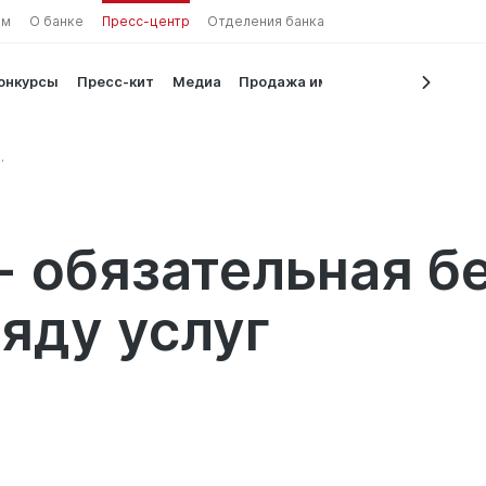
ам
О банке
Пресс-центр
Отделения банка
конкурсы
Пресс-кит
Медиа
Продажа имущества
у услуг
 - обязательная б
ряду услуг