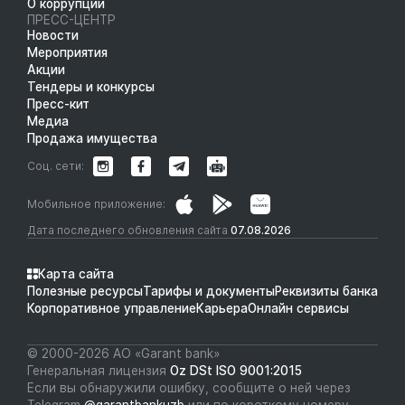
О коррупции
ПРЕСС-ЦЕНТР
Новости
Мероприятия
Акции
Тендеры и конкурсы
Пресс-кит
Медиа
Продажа имущества
Соц. сети:
Мобильное приложение:
Дата последнего обновления сайта
07.08.2026
Карта сайта
Полезные ресурсы
Тарифы и документы
Реквизиты банка
Корпоративное управление
Карьера
Онлайн сервисы
© 2000-2026 АО «Garant bank»
Генеральная лицензия
Oz DSt ISO 9001:2015
Если вы обнаружили ошибку, сообщите о ней через
Telegram
@garantbankuzb
или по короткому номеру