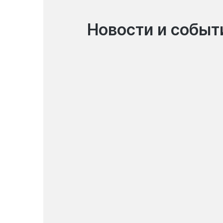
Новости и событ
07.08.2026
Garant bank присоединился
к платформе TadbirCore