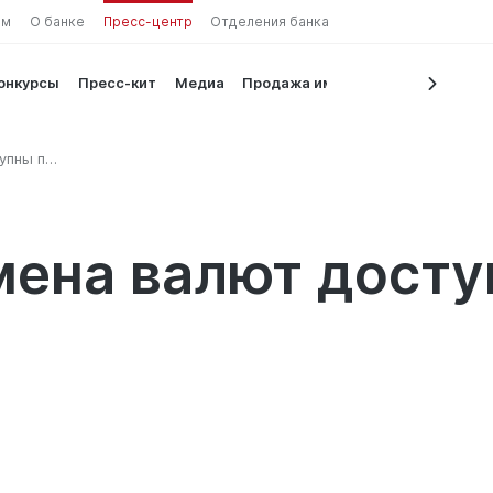
ам
О банке
Пресс-центр
Отделения банка
конкурсы
Пресс-кит
Медиа
Продажа имущества
упны по
ена валют досту