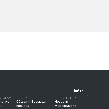
Новости
Новос
Найти
СТОРАМ
О БАНКЕ
ПРЕСС-ЦЕНТР
вление
Общая информация
Новости
ия
Карьера
Мероприятия