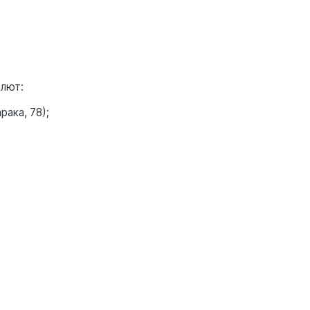
алют:
рака, 78);