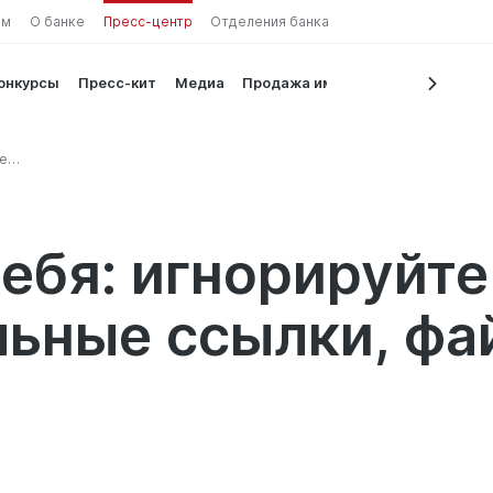
ам
О банке
Пресс-центр
Отделения банка
конкурсы
Пресс-кит
Медиа
Продажа имущества
е
айлы и
ебя: игнорируйте
ьные ссылки, фа