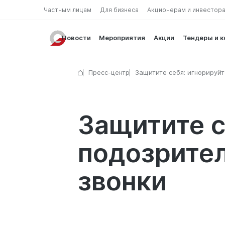
Частным лицам
Для бизнеса
Акционерам и инвестор
Новости
Мероприятия
Акции
Тендеры и 
Пресс-центр
Защитите себя: игнорируйт
подозрительные ссылки, ф
звонки
Защитите с
подозрител
звонки