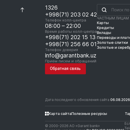
1326
+998(71) 203 02 42
ЧАСТНЫМ ЛИЦАМ
Телефон колл-центра
Карты
08:00 – 22:00
Кредиты
Время работы колл-центра
Вклады
+998(71) 202 15 13
Переводы и пла
Золотые слитки
+998(71) 256 66 01
Золотые и сереб
Телефон доверия
info@garantbank.uz
Приём писем и обращений
Обратная связь
Дата последнего обновления сайта
06.08.2026
Карта сайта
Полезные ресурсы
Та
Ес
© 2000-2026 АО «Garant bank»
Te