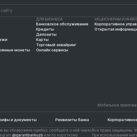
ДЛЯ БИЗНЕСА
АКЦИОНЕРАМ И ИНВЕ
Банковское обслуживание
Корпоративное упра
Кредиты
Открытая информац
Депозиты
тежи
Карты
Торговый эквайринг
рянные монеты
Онлайн сервисы
Мобильное приложе
рифы и документы
Реквизиты банка
Корпоративное
ли вы обнаружили ошибку, сообщите о ней через
Все права защищены. У
legram
@garantbankuzb
или по короткому
При использовании мате