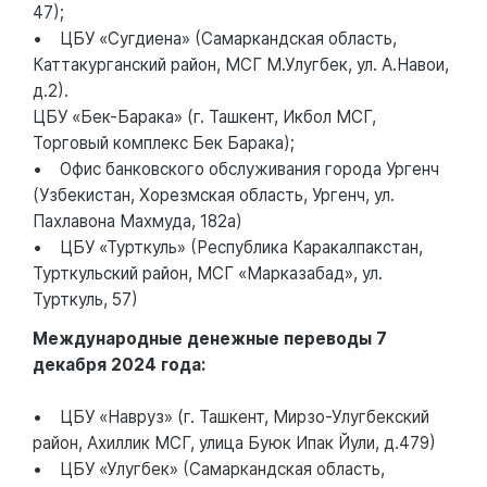
47);
• ЦБУ «Сугдиена» (Самаркандская область,
Каттакурганский район, МСГ М.Улугбек, ул. А.Навои,
д.2).
ЦБУ «Бек-Барака» (г. Ташкент, Икбол МСГ,
Торговый комплекс Бек Барака);
• Офис банковского обслуживания города Ургенч
(Узбекистан, Хорезмская область, Ургенч, ул.
Пахлавона Махмуда, 182а)
• ЦБУ «Турткуль» (Республика Каракалпакстан,
Турткульский район, МСГ «Марказабад», ул.
Турткуль, 57)
Международные денежные переводы 7
декабря 2024 года:
• ЦБУ «Навруз» (г. Ташкент, Мирзо-Улугбекский
район, Ахиллик МСГ, улица Буюк Ипак Йули, д.479)
• ЦБУ «Улугбек» (Самаркандская область,