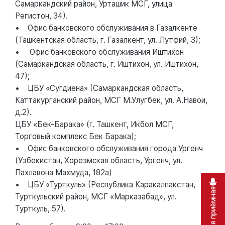
Самаркандский район, Урташик МСГ, улица
Регистон, 34).
• Офис банковского обслуживания в Газалкенте
(Ташкентская область, г. Газалкент, ул. Лутфий, 3);
• Офис банковского обслуживания Иштихон
(Самаркандская область, г. Иштихон, ул. Иштихон,
47);
• ЦБУ «Сугдиена» (Самаркандская область,
Каттакурганский район, МСГ М.Улугбек, ул. А.Навои,
д.2).
ЦБУ «Бек-Барака» (г. Ташкент, Икбол МСГ,
Торговый комплекс Бек Барака);
• Офис банковского обслуживания города Ургенч
(Узбекистан, Хорезмская область, Ургенч, ул.
Пахлавона Махмуда, 182а)
• ЦБУ «Турткуль» (Республика Каракалпакстан,
Турткульский район, МСГ «Марказабад», ул.
Турткуль, 57).