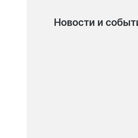
Новости и событ
07.08.2026
График работы систем
международных денежных
переводов и пунктов
обмена валют на 8-9
августа2026 года