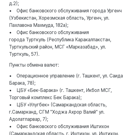
д.2);
• Офис банковского обслуживания города Ургенч
(Узбекистан, Хорезмская область, Ургенч, ул.
Пахлавона Махмуда, 182а);
• Офис банковского обслуживания
города Турткуль (Республика Каракалпакстан,
Турткульский район, МСГ «Марказабад», ул.
Турткуль, 57).
Пункты обмена валют:
• Операционное управление (г. Ташкент, ул. Саида
Барака, 78);
• ЦБУ «Бек-Барака» (г. Ташкент, Икбол МСГ,
Торговый комплекс Бек Барака);
• ЦБУ «Улугбек» (Самаркандская область,
г.Самарканд, СГМ "Ходжа Ахрор Валий" ул.
Адолатпарвар, 7);
• Офис банковского обслуживания Иштихон
(Самаркандская область, г. Иштихон, ул. Иштихон,