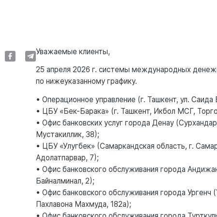
Уважаемые клиенты,
25 апреля 2026 г. системы международных денеж
по нижеуказанному графику.
• Операционное управление (г. Ташкент, ул. Саида 
• ЦБУ «Бек-Барака» (г. Ташкент, Икбол МСГ, Торг
• Офис банковских услуг города Денау (Сурхандарь
Мустакиллик, 38);
• ЦБУ «Улугбек» (Самаркандская область, г. Сама
Адолатпарвар, 7);
• Офис банковского обслуживания города Андижан
Байналминал, 2);
• Офис банковского обслуживания города Ургенч (У
Пахлавона Махмуда, 182а);
• Офис банковского обслуживания города Турткуль