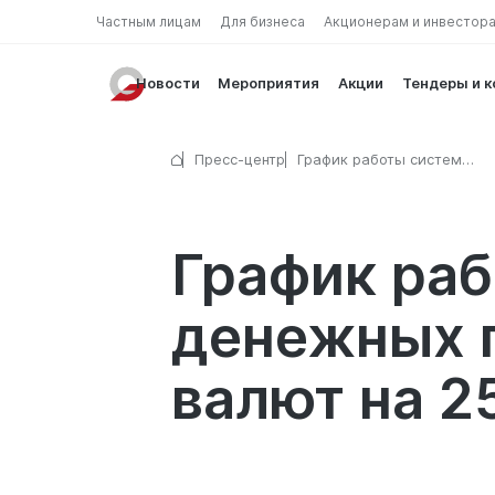
Частным лицам
Для бизнеса
Акционерам и инвестор
Новости
Мероприятия
Акции
Тендеры и 
Пресс-центр
График работы систем
международных денежных
переводов и пунктов обме
на 25 апреля 2026 г.
График ра
денежных п
валют на 25