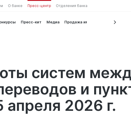
ам
О банке
Пресс-центр
Отделения банка
конкурсы
Пресс-кит
Медиа
Продажа имущества
на валют
боты систем меж
ереводов и пунк
 апреля 2026 г.