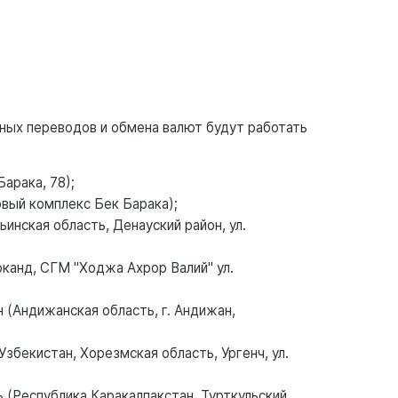
ных переводов и обмена валют будут работать
Барака, 78);
овый комплекс Бек Барака);
инская область, Денауский район, ул.
рканд, СГМ "Ходжа Ахрор Валий" ул.
 (Андижанская область, г. Андижан,
збекистан, Хорезмская область, Ургенч, ул.
 (Республика Каракалпакстан, Турткульский