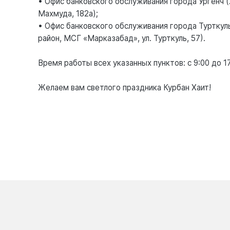
• Офис банковского обслуживания города Ургенч (Х
Махмуда, 182а);
• Офис банковского обслуживания города Турткуль
район, МСГ «Марказабад», ул. Турткуль, 57).
Время работы всех указанных пунктов: с 9:00 до 17
Желаем вам светлого праздника Курбан Хаит!