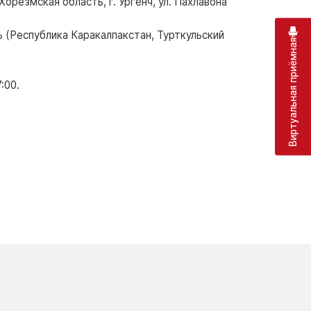
орезмская область, г. Ургенч, ул. Пахлавона
 (Республика Каракалпакстан, Турткульский
Виртуальная приёмная
:00.