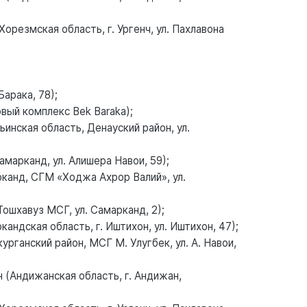
орезмская область, г. Ургенч, ул. Пахлавона
Барака, 78);
вый комплекс Bek Baraka);
инская область, Денауский район, ул.
марканд, ул. Алишера Навои, 59);
рканд, СГМ «Ходжа Ахрор Валий», ул.
Тошхавуз МСГ, ул. Самарканд, 2);
ндская область, г. Иштихон, ул. Иштихон, 47);
рганский район, МСГ М. Улугбек, ул. А. Навои,
 (Андижанская область, г. Андижан,