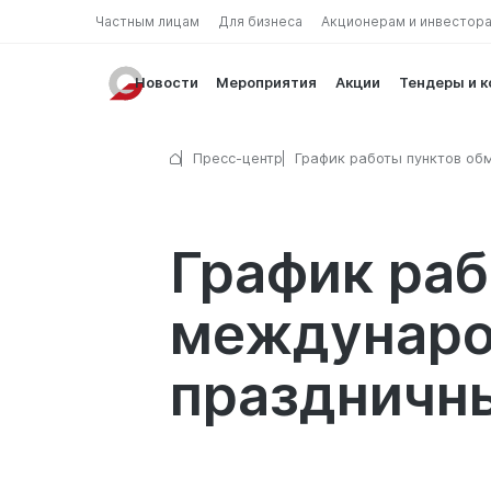
Частным лицам
Для бизнеса
Акционерам и инвестор
Новости
Мероприятия
Акции
Тендеры и 
Пресс-центр
График работы пунктов об
валют и международных д
переводов в праздничные
выходные дни
График раб
междунаро
праздничн