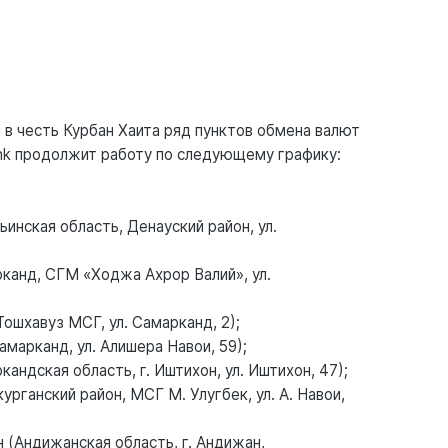
 в честь Курбан Хаита ряд пунктов обмена валют
nk продолжит работу по следующему графику:
инская область, Денауский район, ул.
рканд, СГМ «Ходжа Ахрор Валий», ул.
Тошхавуз МСГ, ул. Самарканд, 2);
марканд, ул. Алишера Навои, 59);
ндская область, г. Иштихон, ул. Иштихон, 47);
рганский район, МСГ М. Улугбек, ул. А. Навои,
 (Андижанская область, г. Андижан,