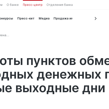
ам
О банке
Пресс-центр
Отделения банка
конкурсы
Пресс-кит
Медиа
Продажа имущества
мена
енежных
оты пунктов обме
дных денежных п
ые выходные дни