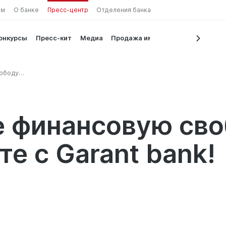
ам
О банке
Пресс-центр
Отделения банка
конкурсы
Пресс-кит
Медиа
Продажа имущества
ободу
nt bank!
е финансовую сво
е с Garant bank!