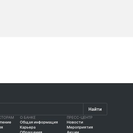
Новости
Новос
Найти
СТОРАМ
О БАНКЕ
ПРЕСС-ЦЕНТР
вление
Общая информация
Новости
ия
Карьера
Мероприятия
Обращения
Акции