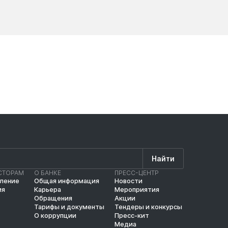
Новости
Новос
Найти
СТОРАМ
О БАНКЕ
ПРЕСС-ЦЕНТР
вление
Общая информация
Новости
ия
Карьера
Мероприятия
Обращения
Акции
Тарифы и документы
Тендеры и конкурсы
О коррупции
Пресс-кит
Медиа