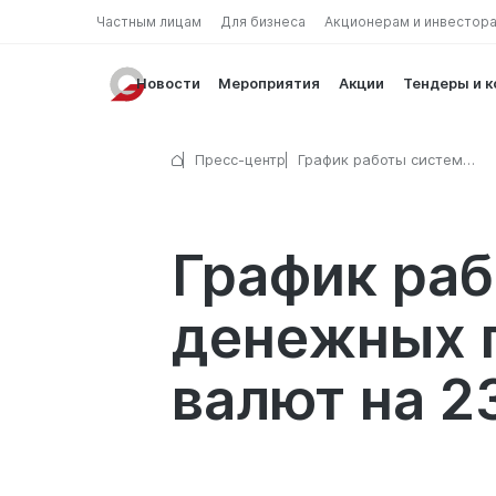
Частным лицам
Для бизнеса
Акционерам и инвестор
Новости
Мероприятия
Акции
Тендеры и 
Пресс-центр
График работы систем
международных денежных
переводов и пунктов обме
на 23 мая 2026 г.
График ра
денежных п
валют на 23