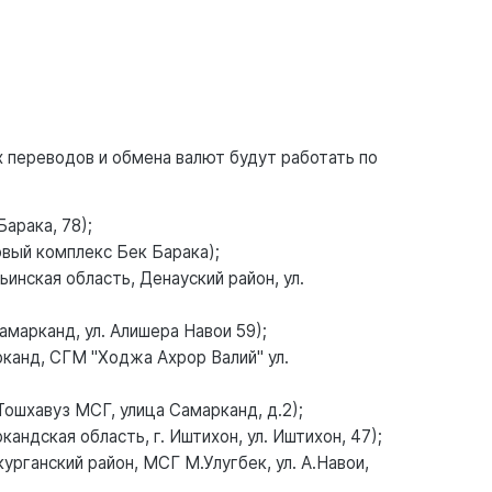
 переводов и обмена валют будут работать по
Барака, 78);
овый комплекс Бек Барака);
инская область, Денауский район, ул.
амарканд, ул. Алишера Навои 59);
рканд, СГМ "Ходжа Ахрор Валий" ул.
Тошхавуз МСГ, улица Самарканд, д.2);
ндская область, г. Иштихон, ул. Иштихон, 47);
урганский район, МСГ М.Улугбек, ул. А.Навои,