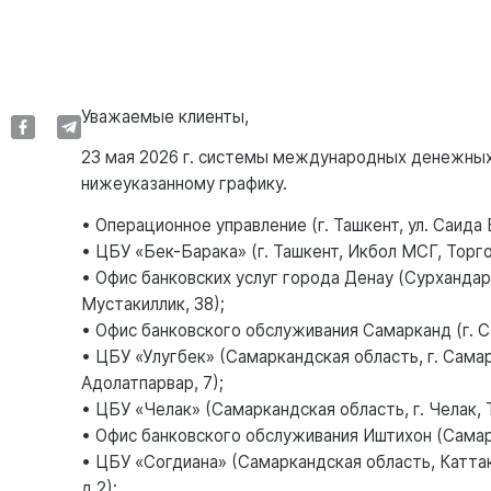
Уважаемые клиенты,
23 мая 2026 г. системы международных денежных
нижеуказанному графику.
• Операционное управление (г. Ташкент, ул. Саида 
• ЦБУ «Бек-Барака» (г. Ташкент, Икбол МСГ, Торг
• Офис банковских услуг города Денау (Сурхандарь
Мустакиллик, 38);
• Офис банковского обслуживания Самарканд (г. С
• ЦБУ «Улугбек» (Самаркандская область, г. Сама
Адолатпарвар, 7);
• ЦБУ «Челак» (Самаркандская область, г. Челак, 
• Офис банковского обслуживания Иштихон (Самарка
• ЦБУ «Согдиана» (Самаркандская область, Каттак
д.2);