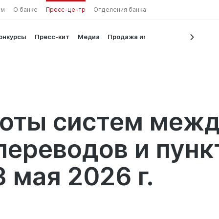
ам
О банке
Пресс-центр
Отделения банка
конкурсы
Пресс-кит
Медиа
Продажа имущества
на валют
боты систем меж
ереводов и пунк
 мая 2026 г.