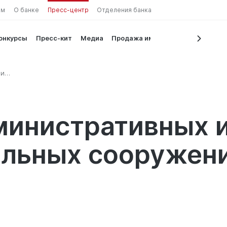
ам
О банке
Пресс-центр
Отделения банка
конкурсы
Пресс-кит
Медиа
Продажа имущества
 и
ния
министративных 
ельных сооружен