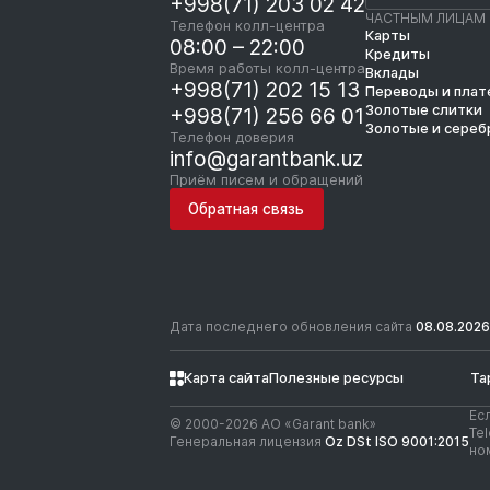
+998(71) 203 02 42
ЧАСТНЫМ ЛИЦАМ
Телефон колл-центра
Карты
08:00 – 22:00
Кредиты
Время работы колл-центра
Вклады
+998(71) 202 15 13
Переводы и пла
Золотые слитки
+998(71) 256 66 01
Золотые и сереб
Телефон доверия
info@garantbank.uz
Приём писем и обращений
Обратная связь
Дата последнего обновления сайта
08.08.2026
Карта сайта
Полезные ресурсы
Та
Ес
© 2000-2026 АО «Garant bank»
Te
Генеральная лицензия
Oz DSt ISO 9001:2015
но