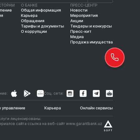
СТОРАМ
О БАНКЕ
ПРЕСС-ЦЕНТР
вление
Общая информация
Новости
ия
Карьера
Мероприятия
Обращения
Акции
Тарифы и документы
Тендеры и конкурсы
О коррупции
Пресс-кит
Медиа
Продажа имущества
ние:
Соц. сети:
 управление
Карьера
Онлайн сервисы
слуги лицензированы.
риалов сайта ссылка на веб-сайт www.garantbank.uz