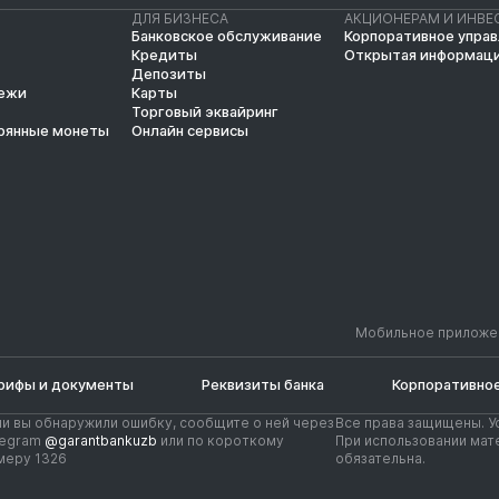
ДЛЯ БИЗНЕСА
АКЦИОНЕРАМ И ИНВЕ
Банковское обслуживание
Корпоративное упра
Кредиты
Открытая информац
Депозиты
тежи
Карты
Торговый эквайринг
рянные монеты
Онлайн сервисы
Мобильное приложе
рифы и документы
Реквизиты банка
Корпоративное
ли вы обнаружили ошибку, сообщите о ней через
Все права защищены. У
legram
@garantbankuzb
или по короткому
При использовании мате
меру 1326
обязательна.