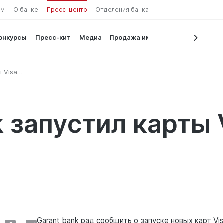
ам
О банке
Пресс-центр
Отделения банка
конкурсы
Пресс-кит
Медиа
Продажа имущества
ы Visa
k запустил карты 
Garant bank рад сообщить о запуске новых карт Vi