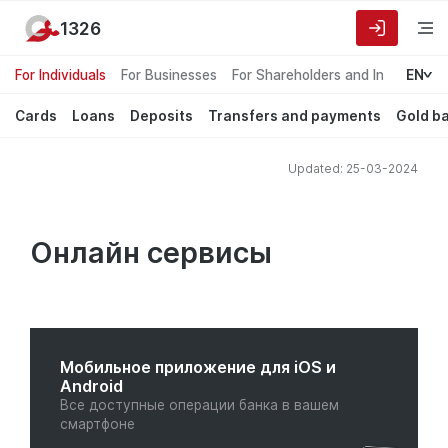
1326
For Individuals
For Businesses
For Shareholders and Investors
EN
Cards
Loans
Deposits
Transfers and payments
Gold b
Updated: 25-03-2024
Онлайн сервисы
Мобильное приложение для iOS и
Android
Все доступные операции банка в вашем
смартфоне