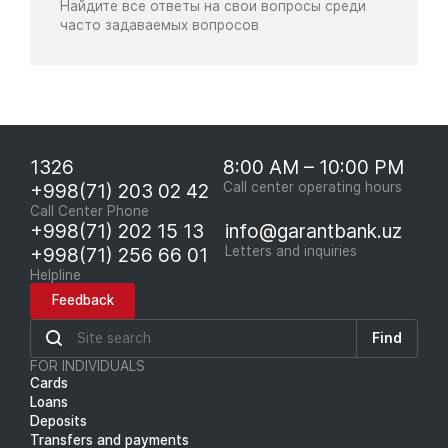
Найдите все ответы на свои вопросы среди
часто задаваемых вопросов
1326
8:00 AM – 10:00 PM
+998(71) 203 02 42
Call center operating hours
Call Center Phone
+998(71) 202 15 13
info@garantbank.uz
+998(71) 256 66 01
Letters and inquiries
Helpline
Feedback
Find
FOR INDIVIDUALS
Cards
Loans
Deposits
Transfers and payments