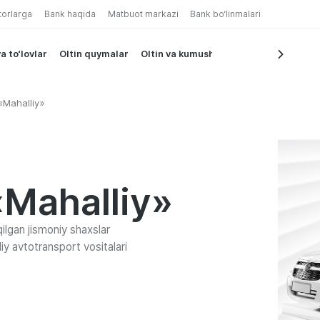
torlarga
Bank haqida
Matbuot markazi
Bank bo‘linmalari
a to‘lovlar
Oltin quymalar
Oltin va kumush tangalar
«Mahalliy»
«Mahalliy»
ilgan jismoniy shaxslar
iy avtotransport vositalari