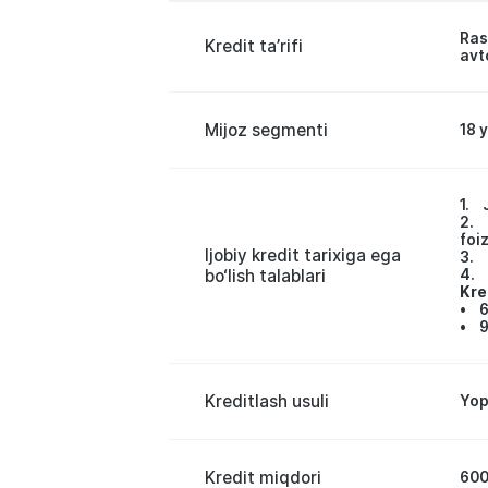
Ras
Kredit ta’rifi
avt
Mijoz segmenti
18 
1. 
2. 
foi
Ijobiy kredit tarixiga ega
3. 
bo‘lish talablari
4. 
Kre
• 6
• 9
Kreditlash usuli
Yopi
Kredit miqdori
600