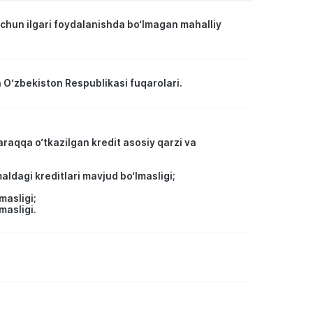
uchun ilgari foydalanishda bo‘lmagan mahalliy
 O‘zbekiston Respublikasi fuqarolari.
raqqa o‘tkazilgan kredit asosiy qarzi va
aldagi kreditlari mavjud bo‘lmasligi;
masligi;
masligi.