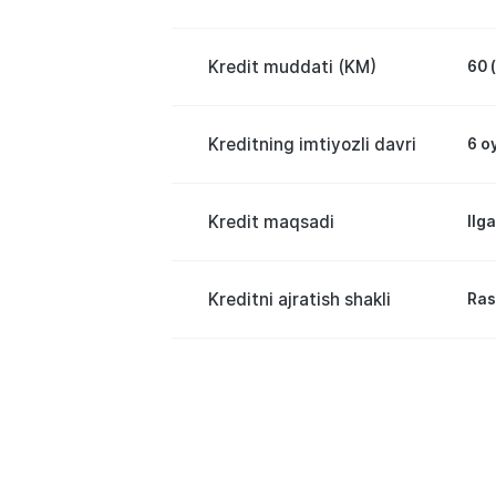
Kredit muddati (KM)
60 
Kreditning imtiyozli davri
6 o
Kredit maqsadi
Ilg
Kreditni ajratish shakli
Ras
Rasmiy daromadga ega shaxslar u