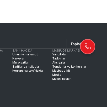
Topish
GA
BANK HAQIDA
MATBUOT MARKAZI
Umumiy ma’lumot
Yangiliklar
Karyera
Tadbirlar
Murojaatlar
Aksiyalar
Tariflar va hujjatlar
Tenderlar va konkurslar
Korrupsiya to’g’risida
Matbuot-kit
Media
Mulkni sotish