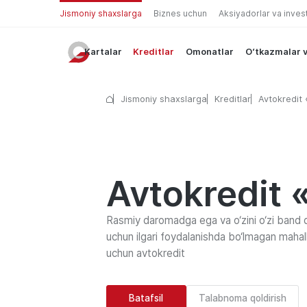
Jismoniy shaxslarga
Biznes uchun
Aksiyadorlar va inves
Kartalar
Kreditlar
Omonatlar
O‘tkazmalar v
Jismoniy shaxslarga
Kreditlar
Avtokredit 
Avtokredit 
Rasmiy daromadga ega va o‘zini o‘zi band q
uchun ilgari foydalanishda bo‘lmagan mahall
uchun avtokredit
Batafsil
Talabnoma qoldirish