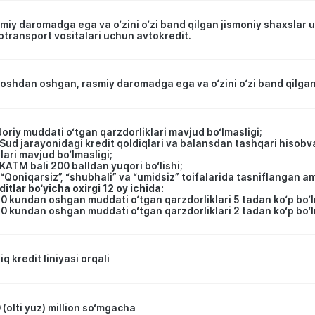
miy daromadga ega va o‘zini o‘zi band qilgan jismoniy shaxslar 
otransport vositalari uchun avtokredit.
yoshdan oshgan, rasmiy daromadga ega va o‘zini o‘zi band qilgan
Joriy muddati o‘tgan qarzdorliklari mavjud bo‘lmasligi;
Sud jarayonidagi kredit qoldiqlari va balansdan tashqari hisobva
zlari mavjud bo‘lmasligi;
KATM bali 200 balldan yuqori bo‘lishi;
“Qoniqarsiz”, “shubhali” va “umidsiz” toifalarida tasniflangan am
ditlar bo‘yicha oxirgi 12 oy ichida:
0 kundan oshgan muddati o‘tgan qarzdorliklari 5 tadan ko‘p bo‘l
0 kundan oshgan muddati o‘tgan qarzdorliklari 2 tadan ko‘p bo‘l
q kredit liniyasi orqali
 (olti yuz) million so‘mgacha