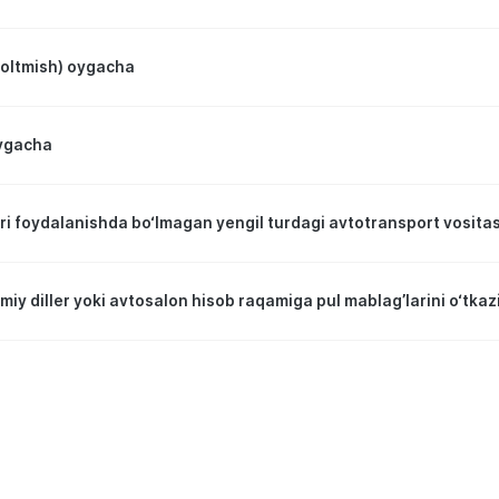
(oltmish) oygacha
ygacha
ari foydalanishda bo‘lmagan yengil turdagi avtotransport vositas
miy diller yoki avtosalon hisob raqamiga pul mablag’larini o‘tkazi
chun minimal kredit foiz stavkasi