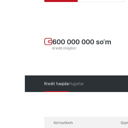
600 000 000 so‘m
kredit miqdori
Kredit haqida
Hujjatlar
Ko‘rsatkich
Qiym