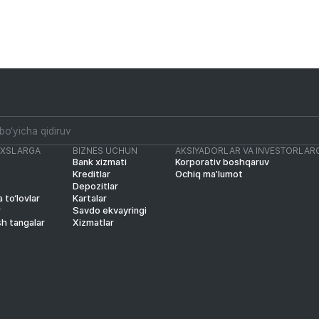
AXSLARGA
BIZNES UCHUN
AKSIYADORLAR VA INVESTORLAR
Bank xizmati
Korporativ boshqaruv
Kreditlar
Ochiq ma’lumot
Depozitlar
 to‘lovlar
Kartalar
r
Savdo ekvayringi
sh tangalar
Xizmatlar